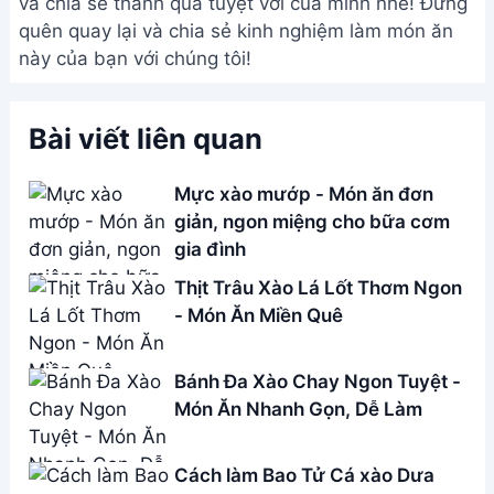
và chia sẻ thành quả tuyệt vời của mình nhé! Đừng
quên quay lại và chia sẻ kinh nghiệm làm món ăn
này của bạn với chúng tôi!
Bài viết liên quan
Mực xào mướp - Món ăn đơn
giản, ngon miệng cho bữa cơm
gia đình
Thịt Trâu Xào Lá Lốt Thơm Ngon
- Món Ăn Miền Quê
Bánh Đa Xào Chay Ngon Tuyệt -
Món Ăn Nhanh Gọn, Dễ Làm
Cách làm Bao Tử Cá xào Dưa