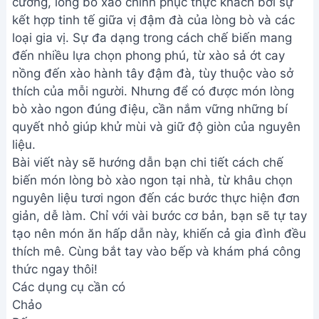
cưỡng, lòng bò xào chinh phục thực khách bởi sự
kết hợp tinh tế giữa vị đậm đà của lòng bò và các
loại gia vị. Sự đa dạng trong cách chế biến mang
đến nhiều lựa chọn phong phú, từ xào sả ớt cay
nồng đến xào hành tây đậm đà, tùy thuộc vào sở
thích của mỗi người. Nhưng để có được món lòng
bò xào ngon đúng điệu, cần nắm vững những bí
quyết nhỏ giúp khử mùi và giữ độ giòn của nguyên
liệu.
Bài viết này sẽ hướng dẫn bạn chi tiết cách chế
biến món lòng bò xào ngon tại nhà, từ khâu chọn
nguyên liệu tươi ngon đến các bước thực hiện đơn
giản, dễ làm. Chỉ với vài bước cơ bản, bạn sẽ tự tay
tạo nên món ăn hấp dẫn này, khiến cả gia đình đều
thích mê. Cùng bắt tay vào bếp và khám phá công
thức ngay thôi!
Các dụng cụ cần có
Chảo