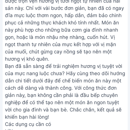
được trọn vẹn hương vị tươi ngọt tự nhiên của hải
sản này. Chỉ với vài bước đơn giản, bạn đã có ngay
đĩa mực luộc thơm ngon, hấp dẫn, đảm bảo chinh
phục cả những thực khách khó tính nhất. Món ăn
này phù hợp cho những bữa cơm gia đình nhanh
gọn, hoặc là món nhậu nhẹ nhàng, cuốn hút. Vị
ngọt thanh tự nhiên của mực kết hợp với vị mặn
của muối, chút gừng cay nồng sẽ tạo nên một
hương vị khó quên.
Bạn đã sẵn sàng để trải nghiệm hương vị tuyệt vời
của mực nang luộc chưa? Hãy cùng theo dõi hướng
dẫn chi tiết dưới đây để chế biến món ăn này một
cách dễ dàng và thành công. Với công thức đơn
giản này, bạn không cần phải là đầu bếp chuyên
nghiệp để có thể tạo nên một món ăn ngon tuyệt
vời cho gia đình và bạn bè. Chắc chắn, kết quả sẽ
khiến bạn hài lòng!
Các dụng cụ cần có