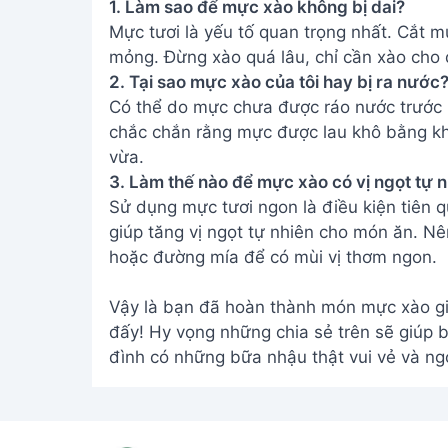
1. Làm sao để mực xào không bị dai?
Mực tươi là yếu tố quan trọng nhất. Cắt 
mỏng. Đừng xào quá lâu, chỉ cần xào cho đ
2. Tại sao mực xào của tôi hay bị ra nước
Có thể do mực chưa được ráo nước trước 
chắc chắn rằng mực được lau khô bằng khă
vừa.
3. Làm thế nào để mực xào có vị ngọt tự 
Sử dụng mực tươi ngon là điều kiện tiên 
giúp tăng vị ngọt tự nhiên cho món ăn. 
hoặc đường mía để có mùi vị thơm ngon.
Vậy là bạn đã hoàn thành món mực xào giò
đấy! Hy vọng những chia sẻ trên sẽ giúp bạ
đình có những bữa nhậu thật vui vẻ và ng