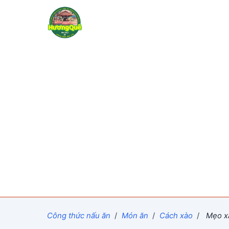
Công thức nấu ăn
/
Món ăn
/
Cách xào
/
Mẹo xà