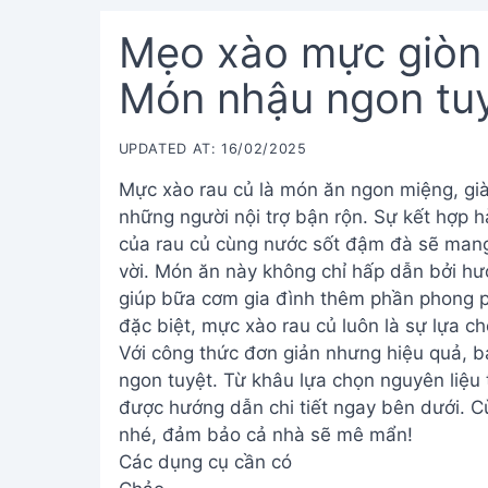
Mẹo xào mực giòn 
Món nhậu ngon tu
UPDATED AT: 16/02/2025
Mực xào rau củ là món ăn ngon miệng, gi
những người nội trợ bận rộn. Sự kết hợp h
của rau củ cùng nước sốt đậm đà sẽ mang
vời. Món ăn này không chỉ hấp dẫn bởi h
giúp bữa cơm gia đình thêm phần phong 
đặc biệt, mực xào rau củ luôn là sự lựa c
Với công thức đơn giản nhưng hiệu quả, 
ngon tuyệt. Từ khâu lựa chọn nguyên liệu 
được hướng dẫn chi tiết ngay bên dưới. C
nhé, đảm bảo cả nhà sẽ mê mẩn!
Các dụng cụ cần có