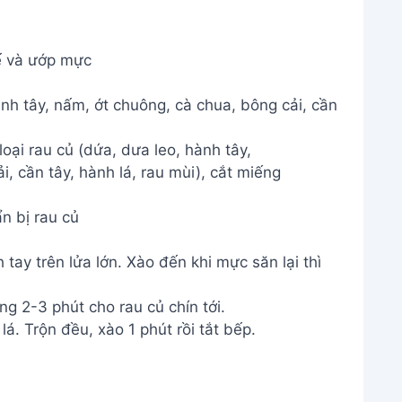
ế và ướp mực
ành tây, nấm, ớt chuông, cà chua, bông cải, cần
n bị rau củ
tay trên lửa lớn. Xào đến khi mực săn lại thì
g 2-3 phút cho rau củ chín tới.
á. Trộn đều, xào 1 phút rồi tắt bếp.