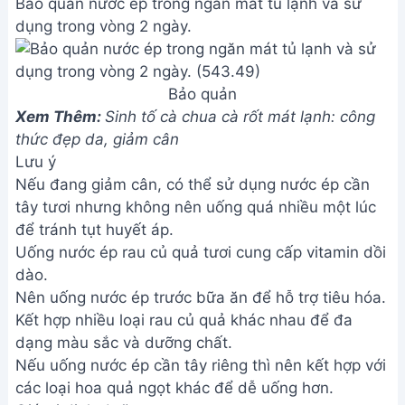
Xem Thêm:
Sinh tố cà chua cà rốt mát lạnh: công
thức đẹp da, giảm cân
Lưu ý
Nếu đang giảm cân, có thể sử dụng nước ép cần
tây tươi nhưng không nên uống quá nhiều một lúc
để tránh tụt huyết áp.
Uống nước ép rau củ quả tươi cung cấp vitamin dồi
dào.
Nên uống nước ép trước bữa ăn để hỗ trợ tiêu hóa.
Kết hợp nhiều loại rau củ quả khác nhau để đa
dạng màu sắc và dưỡng chất.
Nếu uống nước ép cần tây riêng thì nên kết hợp với
các loại hoa quả ngọt khác để dễ uống hơn.
Giá trị dinh dưỡng
Calories: unknown
Fat: unknowng
Carbs: unknowng
Protein: unknowng