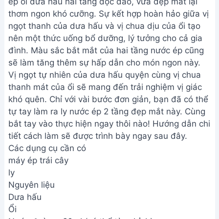
ép ổi dưa hấu hai tầng độc đáo, vừa đẹp mắt lại
thơm ngon khó cưỡng. Sự kết hợp hoàn hảo giữa vị
ngọt thanh của dưa hấu và vị chua dịu của ổi tạo
nên một thức uống bổ dưỡng, lý tưởng cho cả gia
đình. Màu sắc bắt mắt của hai tầng nước ép cũng
sẽ làm tăng thêm sự hấp dẫn cho món ngon này.
Vị ngọt tự nhiên của dưa hấu quyện cùng vị chua
thanh mát của ổi sẽ mang đến trải nghiệm vị giác
khó quên. Chỉ với vài bước đơn giản, bạn đã có thể
tự tay làm ra ly nước ép 2 tầng đẹp mắt này. Cùng
bắt tay vào thực hiện ngay thôi nào! Hướng dẫn chi
tiết cách làm sẽ được trình bày ngay sau đây.
Các dụng cụ cần có
máy ép trái cây
ly
Nguyên liệu
Dưa hấu
Ổi