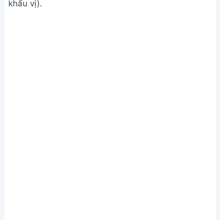
khẩu vị).