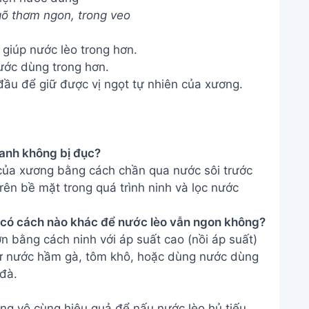
õ thơm ngon, trong veo
iúp nước lèo trong hơn.
ước dùng trong hơn.
ầu để giữ được vị ngọt tự nhiên của xương.
canh không bị đục?
 của xương bằng cách chần qua nước sôi trước
trên bề mặt trong quá trình ninh và lọc nước
, có cách nào khác để nước lèo vẫn ngon không?
 bằng cách ninh với áp suất cao (nồi áp suất)
hư nước hầm gà, tôm khô, hoặc dùng nước dùng
đà.
ng vô cùng hiệu quả để nấu nước lèo hủ tiếu,