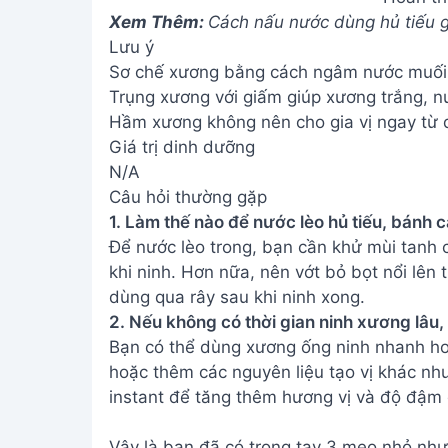
Xem Thêm:
Cách nấu nước dùng hủ tiếu g
Lưu ý
Sơ chế xương bằng cách ngâm nước muối g
Trụng xương với giấm giúp xương trắng, n
Hầm xương không nên cho gia vị ngay từ đ
Giá trị dinh dưỡng
N/A
Câu hỏi thường gặp
1. Làm thế nào để nước lèo hủ tiếu, bánh 
Để nước lèo trong, bạn cần khử mùi tanh
khi ninh. Hơn nữa, nên vớt bỏ bọt nổi lên 
dùng qua rây sau khi ninh xong.
2. Nếu không có thời gian ninh xương lâu
Bạn có thể dùng xương ống ninh nhanh hơn
hoặc thêm các nguyên liệu tạo vị khác n
instant để tăng thêm hương vị và độ đậm 
Vậy là bạn đã có trong tay 3 mẹo nhỏ như