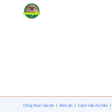
Công thức nấu ăn
/
Món ăn
/
Cách nấu hủ tiếu
/