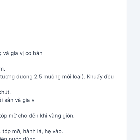
và gia vị cơ bản
m.
tương đương 2.5 muỗng mỗi loại). Khuấy đều
hút.
 sản và gia vị
tóp mỡ cho đến khi vàng giòn.
 tóp mỡ, hành lá, hẹ vào.
iện nước dùng