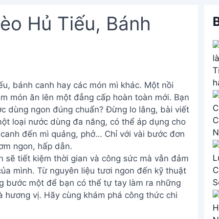
èo Hủ Tiếu, Bánh
B
ếu, bánh canh hay các món mì khác. Một nồi
ầm món ăn lên một đẳng cấp hoàn toàn mới. Bạn
ớc dùng ngon đúng chuẩn? Đừng lo lắng, bài viết
một loại nước dùng đa năng, có thể áp dụng cho
 canh đến mì quảng, phở… Chỉ với vài bước đơn
hơm ngon, hấp dẫn.
 sẽ tiết kiệm thời gian và công sức mà vẫn đảm
ủa mình. Từ nguyên liệu tươi ngon đến kỹ thuật
g bước một để bạn có thể tự tay làm ra những
à hương vị. Hãy cùng khám phá công thức chi