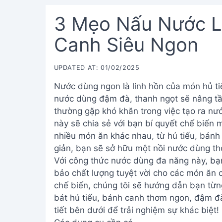
3 Mẹo Nấu Nước L
Canh Siêu Ngon
UPDATED AT: 01/02/2025
Nước dùng ngon là linh hồn của món hủ ti
nước dùng đậm đà, thanh ngọt sẽ nâng t
thường gặp khó khăn trong việc tạo ra nư
này sẽ chia sẻ với bạn bí quyết chế biến 
nhiều món ăn khác nhau, từ hủ tiếu, bánh
giản, bạn sẽ sở hữu một nồi nước dùng t
Với công thức nước dùng đa năng này, bạn
bảo chất lượng tuyệt vời cho các món ăn c
chế biến, chúng tôi sẽ hướng dẫn bạn từn
bát hủ tiếu, bánh canh thơm ngon, đậm đ
tiết bên dưới để trải nghiệm sự khác biệt!