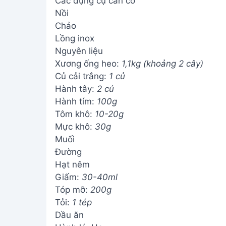
Các dụng cụ cần có
Nồi
Chảo
Lồng inox
Nguyên liệu
Xương ống heo:
1,1kg (khoảng 2 cây)
Củ cải trắng:
1 củ
Hành tây:
2 củ
Hành tím:
100g
Tôm khô:
10-20g
Mực khô:
30g
Muối
Đường
Hạt nêm
Giấm:
30-40ml
Tóp mỡ:
200g
Tỏi:
1 tép
Dầu ăn