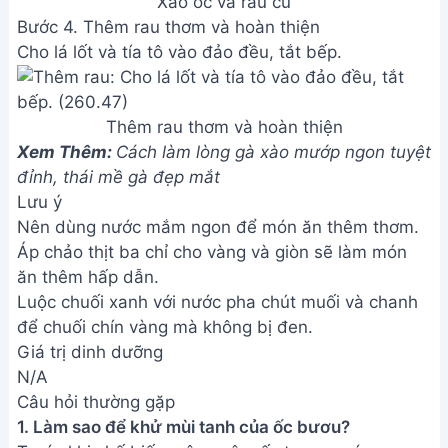
Câu hỏi thường gặp
1. Làm sao để khử mùi tanh của ốc bươu?
Trước khi chế biến, nên ngâm ốc trong nước vo gạo
pha chút muối hoặc ớt khoảng 30 phút để ốc nhả
hết chất bẩn và giảm mùi tanh. Sau đó rửa sạch lại
nhiều lần với nước.
2. Chuối xanh chọn như thế nào thì ngon khi xào?
Nên chọn chuối xanh còn tươi, vỏ căng bóng,
không bị dập nát. Chuối hơi già một chút sẽ cho vị
ngọt đậm đà hơn.
Chúc bạn thành công với món ốc bươu xào chuối
đậu thơm ngon này! Hãy cùng gia đình và bạn bè
thưởng thức thành quả tuyệt vời của mình. Đừng
quên chia sẻ công thức và hình ảnh món ăn hấp
dẫn này lên mạng xã hội nhé!
Bài viết liên quan