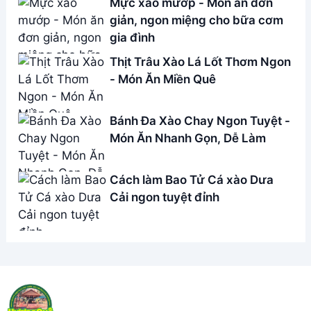
Address:
Hẻm 283 Nguyễn Đình Chiểu, Hàm Tiến ,
Phan Thiết
Email:
[email protected]
THÔNG TIN
Giới Thiệu
Menu
Liên hệ