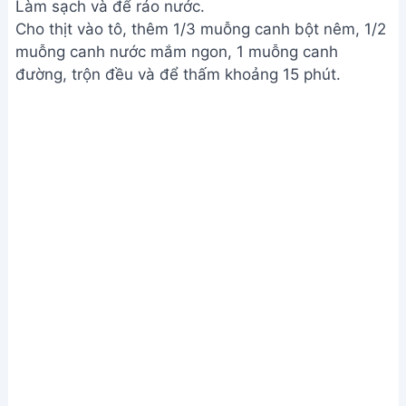
Làm sạch và để ráo nước.
Cho thịt vào tô, thêm 1/3 muỗng canh bột nêm, 1/2
muỗng canh nước mắm ngon, 1 muỗng canh
đường, trộn đều và để thấm khoảng 15 phút.
Sơ chế nguyên liệu
Bước 2. Xào thịt và gia vị
Cho thịt vào chảo nóng, áp chảo cho vàng đều các
mặt.
Cho hành tím vào chảo thịt ba chỉ đã áp chảo, xào
cho thơm.
Cho củ dền xay nhỏ vào xào cùng, nêm gia vị cho
vừa ăn.