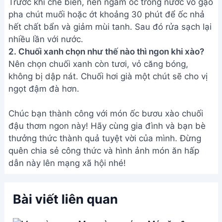
Mực xào mướp - Món ăn đơn
giản, ngon miệng cho bữa cơm
gia đình
Thịt Trâu Xào Lá Lốt Thơm Ngon
- Món Ăn Miền Quê
Bánh Đa Xào Chay Ngon Tuyệt -
Món Ăn Nhanh Gọn, Dễ Làm
Cách làm Bao Tử Cá xào Dưa
Cải ngon tuyệt đỉnh