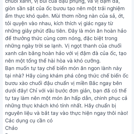
chuối xanh, vị bùi của đậu phụng, và vị đậm đà,
giòn sần sật của ốc bươu tạo nên một trải nghiệm
ẩm thực khó quên. Mùi thơm nồng nàn của sả, ớt,
tỏi quyện vào nhau, kích thích vị giác ngay từ
những giây phút đầu tiên. Đây là món ăn hoàn hảo
để thưởng thức cùng cơm nóng, đặc biệt trong
những ngày trời se lạnh. Vị ngọt thanh của chuối
xanh cân bằng hoàn hảo với vị đậm đà của ốc, tạo
nên một tổng thể hài hòa và khó cưỡng.
Bạn muốn tự tay chế biến món ăn ngon lành này
tại nhà? Hãy cùng khám phá công thức chế biến ốc
bươu xào chuối đậu chuẩn vị miền Bắc ngay bên
dưới đây! Chỉ với vài bước đơn giản, bạn đã có thể
tự tay làm nên một món ăn hấp dẫn, chinh phục cả
những thực khách khó tính nhất. Hãy chuẩn bị
nguyên liệu và bắt tay vào thực hiện ngay thôi nào!
Các dụng cụ cần có
Chảo