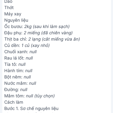
Dao
Thớt
Máy xay
Nguyên liệu
Ốc bươu:
2kg (sau khi làm sạch)
Đậu phụ:
2 miếng (đã chiên vàng)
Thịt ba chỉ:
2 lạng (cắt miếng vừa ăn)
Củ dền:
1 củ (xay nhỏ)
Chuối xanh:
null
Rau lá lốt:
null
Tía tô:
null
Hành tím:
null
Bột nêm:
null
Nước mắm:
null
Đường:
null
Mắm tôm:
null (tùy chọn)
Cách làm
Bước 1. Sơ chế nguyên liệu