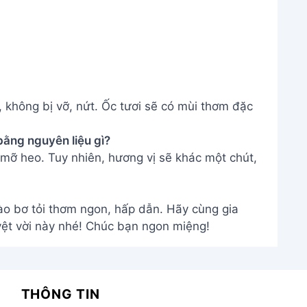
 không bị vỡ, nứt. Ốc tươi sẽ có mùi thơm đặc
.
bằng nguyên liệu gì?
mỡ heo. Tuy nhiên, hương vị sẽ khác một chút,
o bơ tỏi thơm ngon, hấp dẫn. Hãy cùng gia
ệt vời này nhé! Chúc bạn ngon miệng!
THÔNG TIN