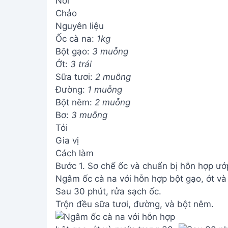
Nồi
Chảo
Nguyên liệu
Ốc cà na:
1kg
Bột gạo:
3 muỗng
Ớt:
3 trái
Sữa tươi:
2 muỗng
Đường:
1 muỗng
Bột nêm:
2 muỗng
Bơ:
3 muỗng
Tỏi
Gia vị
Cách làm
Bước 1. Sơ chế ốc và chuẩn bị hỗn hợp ướ
Ngâm ốc cà na với hỗn hợp bột gạo, ớt và 
Sau 30 phút, rửa sạch ốc.
Trộn đều sữa tươi, đường, và bột nêm.