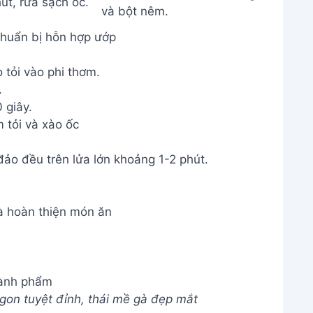
chuẩn bị hỗn hợp ướp
 tỏi vào phi thơm.
.
 giây.
 tỏi và xào ốc
ảo đều trên lửa lớn khoảng 1-2 phút.
à hoàn thiện món ăn
ành phẩm
on tuyệt đỉnh, thái mề gà đẹp mắt