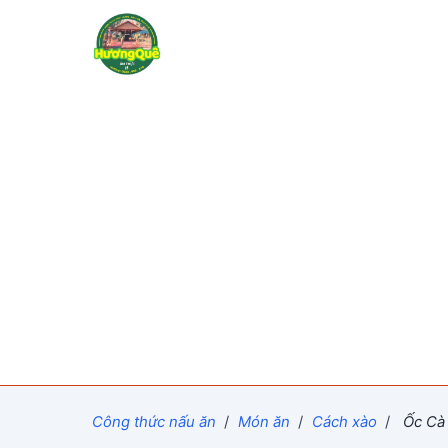
Công thức nấu ăn
/
Món ăn
/
Cách xào
/
Ốc Cà 