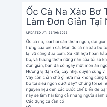
Ốc Cà Na Xào Bơ T
Làm Đơn Giản Tại
UPDATED AT: 25/06/2025
Ốc cà na, loại hải sản thơm ngon, dai giò
trưng của biển cả. Món ốc cà na xào bơ t
lại vô cùng đưa cơm. Sự kết hợp hoàn hảo 
bơ, và hương thơm nồng nàn của tỏi sẽ khi
đơn giản, bạn đã có ngay một món ăn ngon
Hương vị đậm đà, cay nhẹ, quyện cùng vị
Vậy còn chần chờ gì nữa mà không cùng k
bơ tỏi siêu ngon dưới đây? Chúng tôi sẽ 
nguyên liệu đến các bước chế biến để bạn
này sẽ làm hài lòng cả những người sành ă
Các dụng cụ cần có