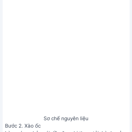
Sơ chế nguyên liệu
Bước 2. Xào ốc
Làm nóng chảo với dầu ăn, phi thơm tỏi, hành, sả,
ớt.
Cho ốc vào xào cùng sả, hành, tỏi, ớt.
Xào ốc
Bước 3. Thêm sốt me và nêm nếm
Đổ nước sốt me vào, xào đến khi ốc chín và nước
sốt sánh lại.
Nêm nếm gia vị cho vừa ăn. Thêm sa tế tùy thích.