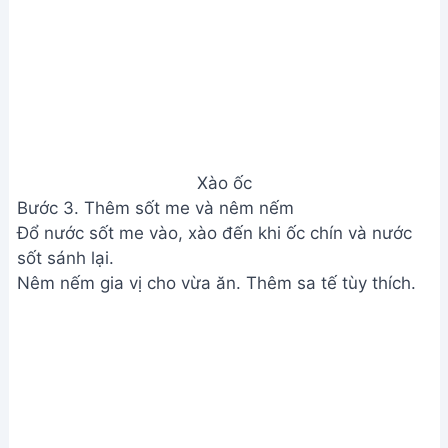
Thêm sốt me và nêm nếm
Bước 4. Hoàn thiện và thưởng thức
Tắt bếp, bày ra đĩa và thưởng thức cùng nước
chấm.
Xem Thêm:
Cách làm lòng gà xào mướp ngon tuyệt
đỉnh, thái mề gà đẹp mắt
Lưu ý
Nên chọn ốc vặn còn sống để món ăn ngon hơn.
Điều chỉnh lượng đường, nước mắm, ớt tùy theo
khẩu vị.
Nước chấm ngon sẽ làm món ăn thêm phần hấp
dẫn.
Giá trị dinh dưỡng
N/A
Câu hỏi thường gặp
1. Làm sao để ốc vặn không bị dai khi xào?