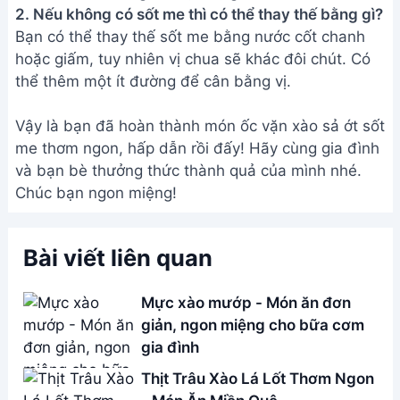
Address:
Hẻm 283 Nguyễn Đình Chiểu, Hàm Tiến ,
Phan Thiết
Email:
[email protected]
THÔNG TIN
Giới Thiệu
Menu
Liên hệ