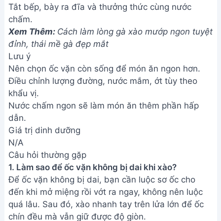
giản, ngon miệng cho bữa cơm
gia đình
Thịt Trâu Xào Lá Lốt Thơm Ngon
- Món Ăn Miền Quê
Bánh Đa Xào Chay Ngon Tuyệt -
Món Ăn Nhanh Gọn, Dễ Làm
Cách làm Bao Tử Cá xào Dưa
Cải ngon tuyệt đỉnh