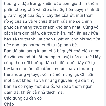
hương vị đặc trưng, khiến bữa cơm gia đình thêm
phần phong phú và hấp dẫn. Sự hòa quyện tinh tế
giữa vị ngọt của ốc, vị cay the của ớt, mùi thơm
nồng của sả và vị chua thanh của me sẽ chinh
phục cả những thực khách khó tính nhất. Cùng với
cách làm đơn giản, dễ thực hiện, món ăn này hứa
hẹn sẽ trở thành lựa chọn tuyệt vời cho những bữa
tiệc nhỏ hay những buổi tụ tập bạn bè.
Bạn đã sẵn sàng khám phá bí quyết chế biến món
ốc vặn xào sả ớt sốt me ngon tuyệt này chưa? Hãy
cùng theo dõi hướng dẫn chi tiết dưới đây để tự
tay làm món ăn hấp dẫn này tại nhà và thưởng
thức hương vị tuyệt vời mà nó mang lại. Chỉ cần
một chút khéo léo và những nguyên liệu dễ tìm,
bạn sẽ có ngay một đĩa ốc vặn xào thơm ngon,
đậm đà, khiến cả nhà thích mê.
Các dụng cụ cần có
Chảo