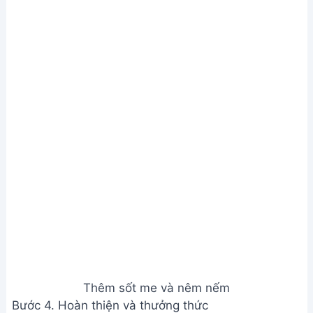
Để ốc vặn không bị dai, bạn cần luộc sơ ốc cho
đến khi mở miệng rồi vớt ra ngay, không nên luộc
quá lâu. Sau đó, xào nhanh tay trên lửa lớn để ốc
chín đều mà vẫn giữ được độ giòn.
2. Nếu không có sốt me thì có thể thay thế bằng gì?
Bạn có thể thay thế sốt me bằng nước cốt chanh
hoặc giấm, tuy nhiên vị chua sẽ khác đôi chút. Có
thể thêm một ít đường để cân bằng vị.
Vậy là bạn đã hoàn thành món ốc vặn xào sả ớt sốt
me thơm ngon, hấp dẫn rồi đấy! Hãy cùng gia đình
và bạn bè thưởng thức thành quả của mình nhé.
Chúc bạn ngon miệng!
Bài viết liên quan
Mực xào mướp - Món ăn đơn