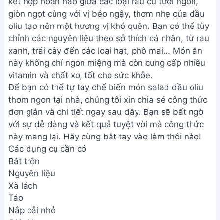
kết hợp hoàn hảo giữa các loại rau củ tươi ngon,
giòn ngọt cùng với vị béo ngậy, thơm nhẹ của dầu
oliu tạo nên một hương vị khó quên. Bạn có thể tùy
chỉnh các nguyên liệu theo sở thích cá nhân, từ rau
xanh, trái cây đến các loại hạt, phô mai... Món ăn
này không chỉ ngon miệng mà còn cung cấp nhiều
vitamin và chất xơ, tốt cho sức khỏe.
Để bạn có thể tự tay chế biến món salad dầu oliu
thơm ngon tại nhà, chúng tôi xin chia sẻ công thức
đơn giản và chi tiết ngay sau đây. Bạn sẽ bất ngờ
với sự dễ dàng và kết quả tuyệt vời mà công thức
này mang lại. Hãy cùng bắt tay vào làm thôi nào!
Các dụng cụ cần có
Bát trộn
Nguyên liệu
Xà lách
Táo
Nắp cải nhỏ