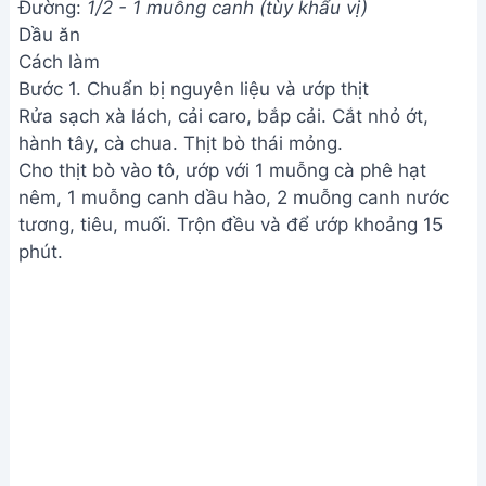
Đường:
1/2 - 1 muỗng canh (tùy khẩu vị)
Dầu ăn
Cách làm
Bước 1. Chuẩn bị nguyên liệu và ướp thịt
Rửa sạch xà lách, cải caro, bắp cải. Cắt nhỏ ớt,
hành tây, cà chua. Thịt bò thái mỏng.
Cho thịt bò vào tô, ướp với 1 muỗng cà phê hạt
nêm, 1 muỗng canh dầu hào, 2 muỗng canh nước
tương, tiêu, muối. Trộn đều và để ướp khoảng 15
phút.
Chuẩn bị nguyên liệu và ướp thịt
Bước 2. Xào thịt bò