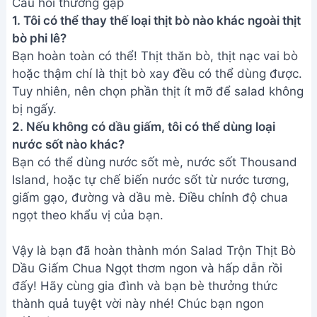
Công thức sốt Thousand Island
chuẩn vị Âu cho salad ngon
tuyệt
Address:
Hẻm 283 Nguyễn Đình Chiểu, Hàm Tiến ,
Phan Thiết
Email:
[email protected]
THÔNG TIN
Giới Thiệu