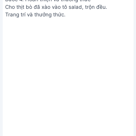
Tùy chỉnh lượng đường để phù hợp với khẩu vị.
Giá trị dinh dưỡng
N/A
Câu hỏi thường gặp
1. Tôi có thể thay thế loại thịt bò nào khác ngoài thịt
bò phi lê?
Bạn hoàn toàn có thể! Thịt thăn bò, thịt nạc vai bò
hoặc thậm chí là thịt bò xay đều có thể dùng được.
Tuy nhiên, nên chọn phần thịt ít mỡ để salad không
bị ngấy.
2. Nếu không có dầu giấm, tôi có thể dùng loại
nước sốt nào khác?
Bạn có thể dùng nước sốt mè, nước sốt Thousand
Island, hoặc tự chế biến nước sốt từ nước tương,
giấm gạo, đường và dầu mè. Điều chỉnh độ chua
ngọt theo khẩu vị của bạn.
Vậy là bạn đã hoàn thành món Salad Trộn Thịt Bò