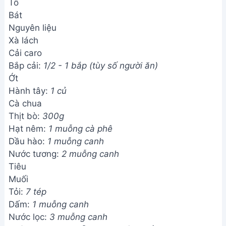
Tô
Bát
Nguyên liệu
Xà lách
Cải caro
Bắp cải:
1/2 - 1 bắp (tùy số người ăn)
Ớt
Hành tây:
1 củ
Cà chua
Thịt bò:
300g
Hạt nêm:
1 muỗng cà phê
Dầu hào:
1 muỗng canh
Nước tương:
2 muỗng canh
Tiêu
Muối
Tỏi:
7 tép
Dấm:
1 muỗng canh
Nước lọc:
3 muỗng canh