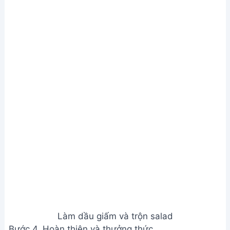
Hoàn thiện và thưởng thức
Xem Thêm:
Hướng dẫn làm Salad cà chua dưa
chuột tươi ngon
Lưu ý
Nếu thích ăn cay hơn, có thể cho thêm tiêu.
Cắt nhỏ rau càng nhỏ thì càng thấm gia vị.
Có thể dùng các loại dấm khác nhau như dấm gạo,
dấm táo, dấm nho.