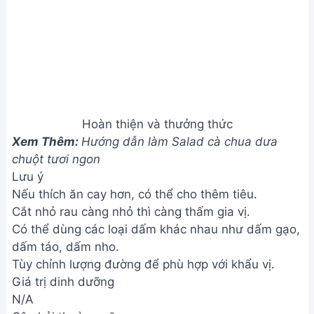
Dầu Giấm Chua Ngọt thơm ngon và hấp dẫn rồi
đấy! Hãy cùng gia đình và bạn bè thưởng thức
thành quả tuyệt vời này nhé! Chúc bạn ngon
miệng!
Bài viết liên quan
Salad rau củ tươi ngon, thanh
mát - công thức đơn giản
Cách giảm cân hiệu quả với
Salad rau củ quả - Công thức
đơn giản
Lườn Ngỗng Xông Khói Áp Chảo
& Salad Bơ Rau Củ - Ngày Lễ
Tình Nhân