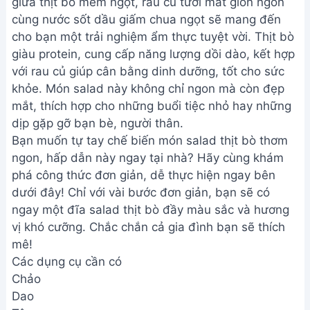
giữa thịt bò mềm ngọt, rau củ tươi mát giòn ngon
cùng nước sốt dầu giấm chua ngọt sẽ mang đến
cho bạn một trải nghiệm ẩm thực tuyệt vời. Thịt bò
giàu protein, cung cấp năng lượng dồi dào, kết hợp
với rau củ giúp cân bằng dinh dưỡng, tốt cho sức
khỏe. Món salad này không chỉ ngon mà còn đẹp
mắt, thích hợp cho những buổi tiệc nhỏ hay những
dịp gặp gỡ bạn bè, người thân.
Bạn muốn tự tay chế biến món salad thịt bò thơm
ngon, hấp dẫn này ngay tại nhà? Hãy cùng khám
phá công thức đơn giản, dễ thực hiện ngay bên
dưới đây! Chỉ với vài bước đơn giản, bạn sẽ có
ngay một đĩa salad thịt bò đầy màu sắc và hương
vị khó cưỡng. Chắc chắn cả gia đình bạn sẽ thích
mê!
Các dụng cụ cần có
Chảo
Dao