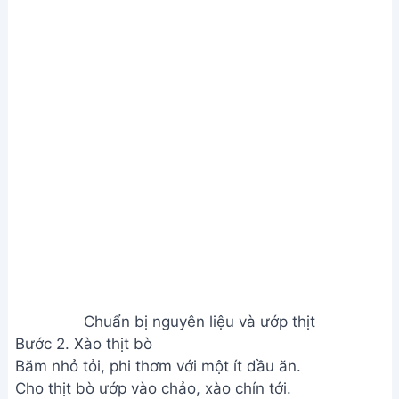
Băm nhỏ tỏi, phi thơm với một ít dầu ăn.
Cho thịt bò ướp vào chảo, xào chín tới.
Xào thịt bò
Bước 3. Làm dầu giấm và trộn salad
Cho 1 muỗng canh dấm, 3 muỗng canh nước lọc,
đường (tùy khẩu vị), dầu ăn, tỏi phi vào bát, trộn
đều.
Cắt nhỏ xà lách, cải caro. Cho xà lách, cải caro, cà
chua, hành tây, ớt vào tô lớn. Trộn đều với dầu
giấm.