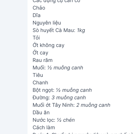
Các dụng cụ cần có
Chảo
Dĩa
Nguyên liệu
Sò huyết Cà Mau:
1kg
Tỏi
Ớt không cay
Ớt cay
Rau răm
Muối:
½ muỗng canh
Tiêu
Chanh
Bột ngọt:
½ muỗng canh
Đường:
3 muỗng canh
Muối ớt Tây Ninh:
2 muỗng canh
Dầu ăn
Nước lọc:
½ chén
Cách làm