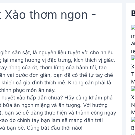
 Xào thơm ngon -
B
giòn sần sật, là nguyên liệu tuyệt vời cho nhiều
ại mang hương vị đặc trưng, kích thích vị giác.
cay nồng của ớt, thơm lừng của hành tỏi, tạo
n vài bước đơn giản, bạn đã có thể tự tay chế
khiến cả gia đình thích mê. Không cần phải là
chinh phục món ăn này.
sò huyết xào hấp dẫn chưa? Hãy cùng khám phá
ột bữa ăn ngon miệng và ấn tượng. Với hướng
), bạn sẽ dễ dàng thực hiện và thành công ngay
 xào do chính tay bạn làm sẽ mang đến trải
 và bạn bè. Cùng bắt đầu thôi nào!