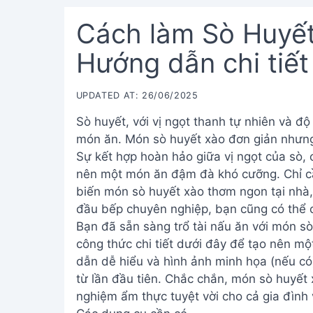
Cách làm Sò Huyết
Hướng dẫn chi tiết
UPDATED AT: 26/06/2025
Sò huyết, với vị ngọt thanh tự nhiên và độ 
món ăn. Món sò huyết xào đơn giản nhưng l
Sự kết hợp hoàn hảo giữa vị ngọt của sò, 
nên một món ăn đậm đà khó cưỡng. Chỉ cầ
biến món sò huyết xào thơm ngon tại nhà, 
đầu bếp chuyên nghiệp, bạn cũng có thể 
Bạn đã sẵn sàng trổ tài nấu ăn với món 
công thức chi tiết dưới đây để tạo nên m
dẫn dễ hiểu và hình ảnh minh họa (nếu có
từ lần đầu tiên. Chắc chắn, món sò huyết
nghiệm ẩm thực tuyệt vời cho cả gia đình