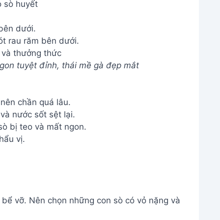
 sò huyết
bên dưới.
 và thưởng thức
on tuyệt đỉnh, thái mề gà đẹp mắt
 nên chần quá lâu.
và nước sốt sệt lại.
sò bị teo và mất ngon.
hẩu vị.
ị bể vỡ. Nên chọn những con sò có vỏ nặng và