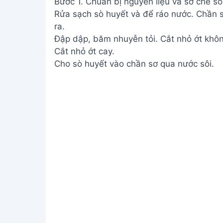
Bước 1. Chuẩn bị nguyên liệu và sơ chế sò
Rửa sạch sò huyết và để ráo nước. Chần s
ra.
Đập dập, băm nhuyễn tỏi. Cắt nhỏ ớt khôn
Cắt nhỏ ớt cay.
Cho sò huyết vào chần sơ qua nước sôi.