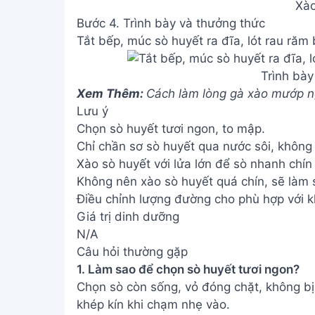
Xào
Bước 4. Trình bày và thưởng thức
Tắt bếp, múc sò huyết ra đĩa, lót rau răm 
Trình bày
Xem Thêm:
Cách làm lòng gà xào mướp ng
Lưu ý
Chọn sò huyết tươi ngon, to mập.
Chỉ chần sơ sò huyết qua nước sôi, không
Xào sò huyết với lửa lớn để sò nhanh chín 
Không nên xào sò huyết quá chín, sẽ làm 
Điều chỉnh lượng đường cho phù hợp với k
Giá trị dinh dưỡng
N/A
Câu hỏi thường gặp
1. Làm sao để chọn sò huyết tươi ngon?
Chọn sò còn sống, vỏ đóng chặt, không b
khép kín khi chạm nhẹ vào.