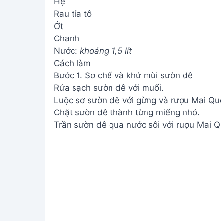
Hẹ
Rau tía tô
Ớt
Chanh
Nước:
khoảng 1,5 lít
Cách làm
Bước 1. Sơ chế và khử mùi sườn dê
Rửa sạch sườn dê với muối.
Luộc sơ sườn dê với gừng và rượu Mai Qu
Chặt sườn dê thành từng miếng nhỏ.
Trần sườn dê qua nước sôi với rượu Mai Q
Sơ chế và
Bước 2. Hầm sườn dê với gia vị
Luộc sơ củ sen.