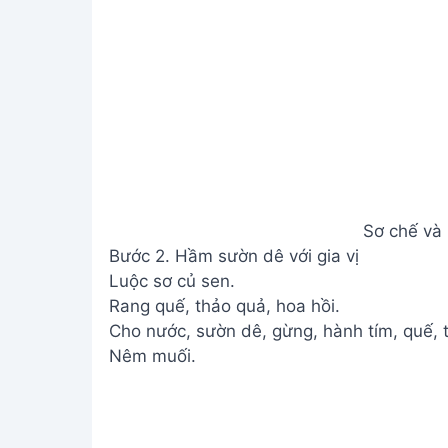
Rang quế, thảo quả, hoa hồi.
Cho nước, sườn dê, gừng, hành tím, quế, t
Nêm muối.
Hầm sườn
Hầm sườn dê cho đến khi mềm.
Cho củ sen và táo đỏ vào hầm cùng.
Hớt bọt.
Nêm bột ngọt, muối cho vừa ăn.