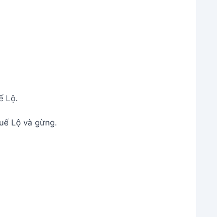
ế Lộ.
uế Lộ và gừng.
 khử mùi sườn dê