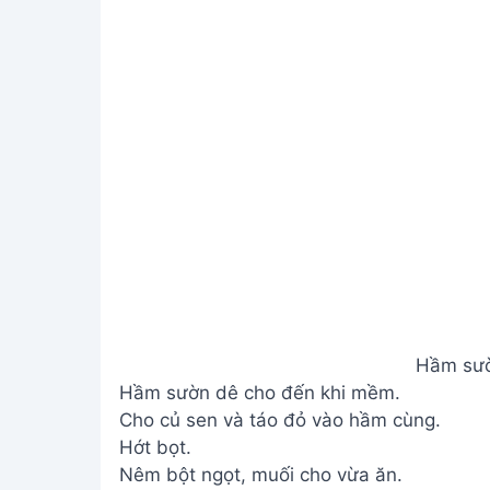
Hầm sườn
Bước 3. Chế biến hủ tiếu
Trụng hủ tiếu.
Chế b
Bước 4. Trình bày và thưởng thức
Cho hủ tiếu, sườn dê, nước dùng, giá, hẹ, r