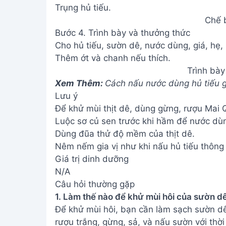
Vậy là bạn đã hoàn thành tô hủ tiếu sườn
cùng gia đình và bạn bè thưởng thức thàn
Address:
Hẻm 283 Nguyễn Đình Chiểu, Hà
Tiến , Phan Thiết
Email:
[email protected]