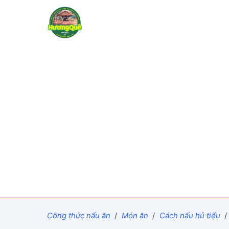
Công thức nấu ăn
/
Món ăn
/
Cách nấu hủ tiếu
/