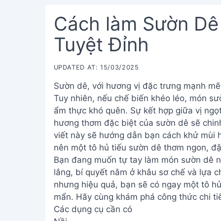
Cách làm Sườn Dê
Tuyệt Đỉnh
UPDATED AT: 15/03/2025
Sườn dê, với hương vị đặc trưng mạnh mẽ,
Tuy nhiên, nếu chế biến khéo léo, món sườ
ẩm thực khó quên. Sự kết hợp giữa vị ngọ
hương thơm đặc biệt của sườn dê sẽ chinh
viết này sẽ hướng dẫn bạn cách khử mùi h
nên một tô hủ tiếu sườn dê thơm ngon, đ
Bạn đang muốn tự tay làm món sườn dê nấ
lắng, bí quyết nằm ở khâu sơ chế và lựa c
nhưng hiệu quả, bạn sẽ có ngay một tô hủ
mẩn. Hãy cùng khám phá công thức chi ti
Các dụng cụ cần có