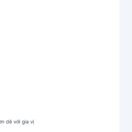
 và thưởng thức
õ thơm ngon, trong veo
uế Lộ và luộc sơ.
ng ngon hơn.
 thường.
ê hiệu quả nhất?
 kỹ lưỡng, khử mùi bằng các nguyên liệu như
i gian đủ lâu trong nước dùng có gừng, sả, hành
dùng gì thay thế để khử mùi sườn dê?
 gạo hoặc nước cốt chanh. Tuy nhiên, hiệu quả
ắng.