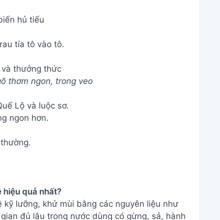
 dê thơm ngon, không còn chút mùi hôi nào. Hãy
h quả tuyệt vời này nhé! Chúc bạn ngon miệng!
THÔNG TIN
Giới Thiệu
Menu
m
Liên hệ