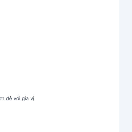
 dê với gia vị
iến hủ tiếu
au tía tô vào tô.