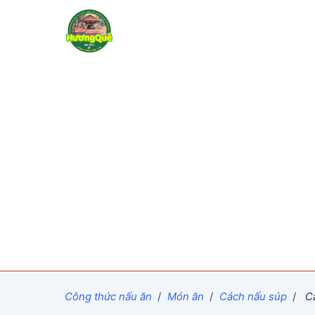
Công thức nấu ăn
/
Món ăn
/
Cách nấu súp
/
Cá