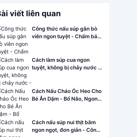
ài viết liên quan
Công thức nấu súp gân bò
viên ngon tuyệt - Chấm bánh
mì siêu đã
Cách làm súp cua ngon
tuyệt, không bị chảy nước -
Bí quyết Cô Ba
Cách Nấu Cháo Óc Heo Cho
Bé Ăn Dặm - Bổ Não, Ngon
Miệng
Cách nấu súp nui thịt bằm
ngon ngọt, đơn giản - Công