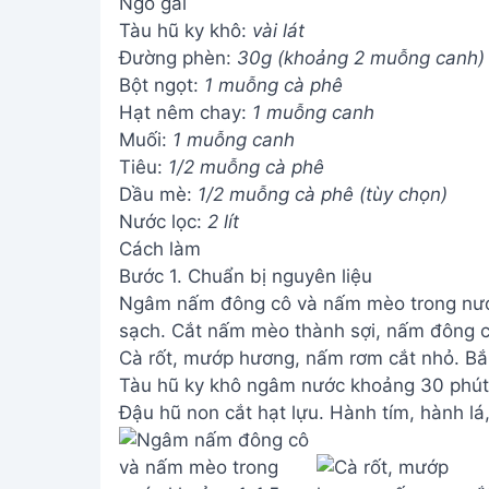
Ngò gai
Tàu hũ ky khô:
vài lát
Đường phèn:
30g (khoảng 2 muỗng canh)
Bột ngọt:
1 muỗng cà phê
Hạt nêm chay:
1 muỗng canh
Muối:
1 muỗng canh
Tiêu:
1/2 muỗng cà phê
Dầu mè:
1/2 muỗng cà phê (tùy chọn)
Nước lọc:
2 lít
Cách làm
Bước 1. Chuẩn bị nguyên liệu
Ngâm nấm đông cô và nấm mèo trong nước
sạch. Cắt nấm mèo thành sợi, nấm đông cô
Cà rốt, mướp hương, nấm rơm cắt nhỏ. Bắp 
Tàu hũ ky khô ngâm nước khoảng 30 phút 
Đậu hũ non cắt hạt lựu. Hành tím, hành lá,