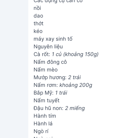
Các dụng cụ cần có
nồi
dao
thớt
kéo
máy xay sinh tố
Nguyên liệu
Cà rốt:
1 củ (khoảng 150g)
Nấm đông cô
Nấm mèo
Mướp hương:
2 trái
Nấm rơm:
khoảng 200g
Bắp Mỹ:
1 trái
Nấm tuyết
Đậu hũ non:
2 miếng
Hành tím
Hành lá
Ngò rí