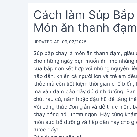
Cách làm Súp Bắp
Món ăn thanh đạm
UPDATED AT: 09/02/2025
Súp bắp chay là món ăn thanh đạm, giàu 
cho những ngày bạn muốn ăn nhẹ nhàng n
của bắp non kết hợp với những nguyên liệ
hấp dẫn, khiến cả người lớn và trẻ em đều
khỏe mà còn tiết kiệm thời gian chế biến
mà vẫn đảm bảo đầy đủ dinh dưỡng. Bạn có
chút rau củ, nấm hoặc đậu hũ để tăng thêm
Với công thức đơn giản và dễ thực hiện,
chay nóng hổi, thơm ngon. Hãy cùng khám 
món súp bổ dưỡng và hấp dẫn này cho gia 
được đấy!