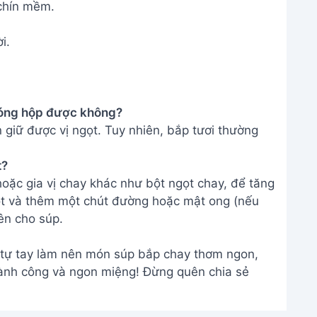
chín mềm.
i.
 đóng hộp được không?
n giữ được vị ngọt. Tuy nhiên, bắp tươi thường
t?
oặc gia vị chay khác như bột ngọt chay, để tăng
ọt và thêm một chút đường hoặc mật ong (nếu
ên cho súp.
 tự tay làm nên món súp bắp chay thơm ngon,
ành công và ngon miệng! Đừng quên chia sẻ