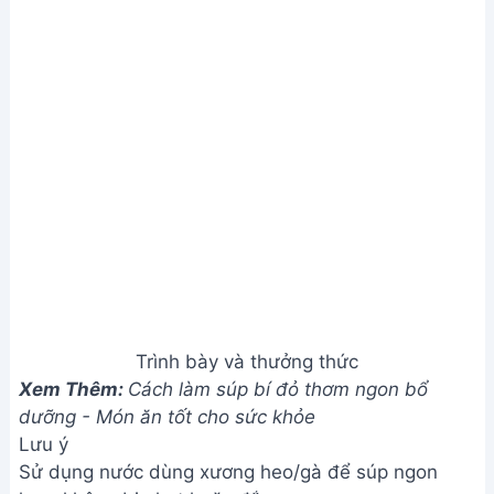
quản, nên cho vào hộp kín và để trong tủ lạnh,
nhưng chỉ nên dùng trong vòng 1-2 ngày để đảm
bảo chất lượng.
Hy vọng với công thức này, bạn đã có thể tự tay
chế biến món súp lươn Nghệ An thơm ngon, đậm
đà hương vị quê nhà. Hãy cùng gia đình và người
thân thưởng thức thành quả và chia sẻ niềm vui ẩm
thực này nhé! Chúc bạn ngon miệng!
Bài viết liên quan
Công thức nấu súp gân bò viên
ngon tuyệt - Chấm bánh mì siêu
đã
Cách làm súp cua ngon tuyệt,