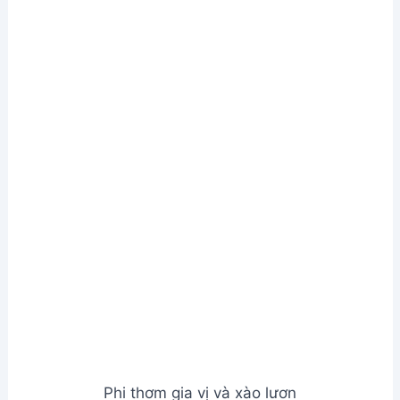
Nấu súp và nêm nếm
Bước 4. Trình bày và thưởng thức
Làm nóng bánh mì, nướng giòn.
Múc súp ra tô, cho rau răm lên trên.
Trang trí thêm rau củ, hoa lá cho đẹp mắt.