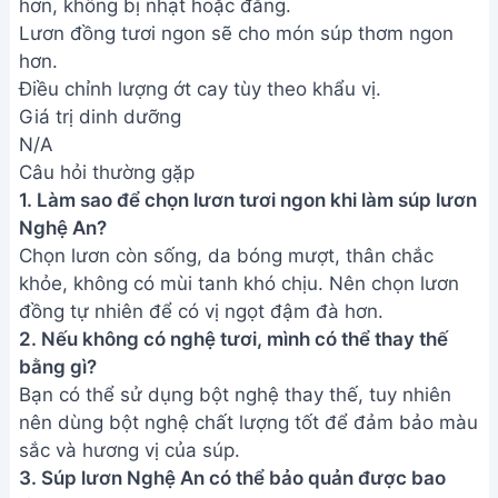
không bị chảy nước - Bí quyết
Cô Ba
Cách Nấu Cháo Óc Heo Cho Bé
Ăn Dặm - Bổ Não, Ngon Miệng
Cách nấu súp nui thịt bằm ngon
ngọt, đơn giản - Công thức chi
tiết
Address:
Hẻm 283 Nguyễn Đình Chiểu, Hàm Tiến ,
Phan Thiết