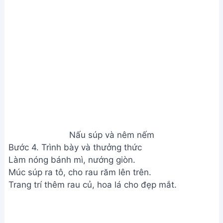
Trình bày và thưởng thức
Xem Thêm:
Cách làm súp bí đỏ thơm ngon bổ
dưỡng - Món ăn tốt cho sức khỏe
Lưu ý
Sử dụng nước dùng xương heo/gà để súp ngon
hơn, không bị nhạt hoặc đắng.
Lươn đồng tươi ngon sẽ cho món súp thơm ngon