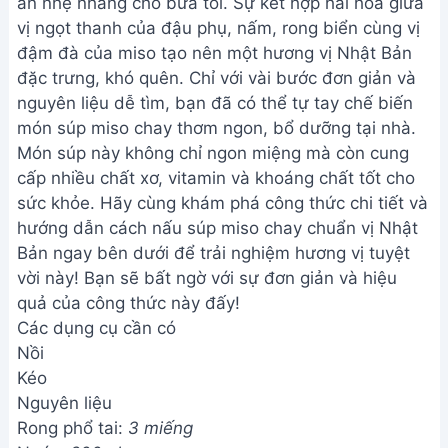
ăn nhẹ nhàng cho bữa tối. Sự kết hợp hài hòa giữa
vị ngọt thanh của đậu phụ, nấm, rong biển cùng vị
đậm đà của miso tạo nên một hương vị Nhật Bản
đặc trưng, khó quên. Chỉ với vài bước đơn giản và
nguyên liệu dễ tìm, bạn đã có thể tự tay chế biến
món súp miso chay thơm ngon, bổ dưỡng tại nhà.
Món súp này không chỉ ngon miệng mà còn cung
cấp nhiều chất xơ, vitamin và khoáng chất tốt cho
sức khỏe. Hãy cùng khám phá công thức chi tiết và
hướng dẫn cách nấu súp miso chay chuẩn vị Nhật
Bản ngay bên dưới để trải nghiệm hương vị tuyệt
vời này! Bạn sẽ bất ngờ với sự đơn giản và hiệu
quả của công thức này đấy!
Các dụng cụ cần có
Nồi
Kéo
Nguyên liệu
Rong phổ tai:
3 miếng