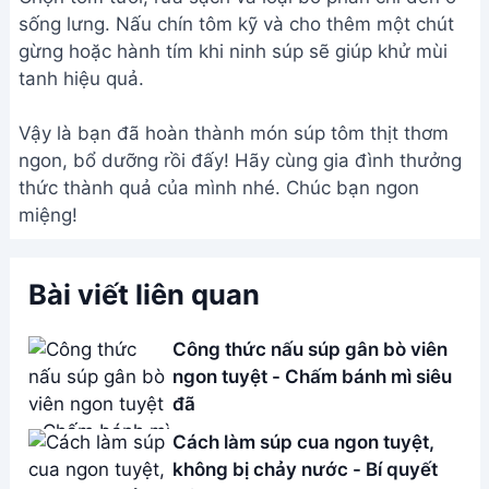
ngon tuyệt - Chấm bánh mì siêu
đã
Cách làm súp cua ngon tuyệt,
không bị chảy nước - Bí quyết
Cô Ba
Cách Nấu Cháo Óc Heo Cho Bé
Ăn Dặm - Bổ Não, Ngon Miệng
Cách nấu súp nui thịt bằm ngon
ngọt, đơn giản - Công thức chi
tiết