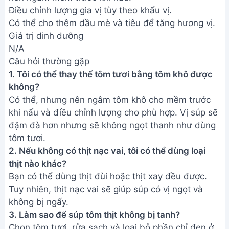
Bạn có thể dùng thịt đùi hoặc thịt xay đều được.
Tuy nhiên, thịt nạc vai sẽ giúp súp có vị ngọt và
không bị ngấy.
3. Làm sao để súp tôm thịt không bị tanh?
Chọn tôm tươi, rửa sạch và loại bỏ phần chỉ đen ở
sống lưng. Nấu chín tôm kỹ và cho thêm một chút
gừng hoặc hành tím khi ninh súp sẽ giúp khử mùi
tanh hiệu quả.
Vậy là bạn đã hoàn thành món súp tôm thịt thơm
ngon, bổ dưỡng rồi đấy! Hãy cùng gia đình thưởng
thức thành quả của mình nhé. Chúc bạn ngon
miệng!
Bài viết liên quan
Công thức nấu súp gân bò viên