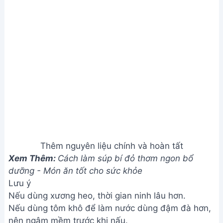
dưỡng - Món ăn tốt cho sức khỏe
Lưu ý
Nếu dùng xương heo, thời gian ninh lâu hơn.
Nếu dùng tôm khô để làm nước dùng đậm đà hơn,
nên ngâm mềm trước khi nấu.
Điều chỉnh lượng gia vị tùy theo khẩu vị.
Có thể cho thêm dầu mè và tiêu để tăng hương vị.
Giá trị dinh dưỡng
N/A
Câu hỏi thường gặp
1. Tôi có thể thay thế tôm tươi bằng tôm khô được
không?
Có thể, nhưng nên ngâm tôm khô cho mềm trước
khi nấu và điều chỉnh lượng cho phù hợp. Vị súp sẽ
đậm đà hơn nhưng sẽ không ngọt thanh như dùng
tôm tươi.
2. Nếu không có thịt nạc vai, tôi có thể dùng loại
thịt nào khác?