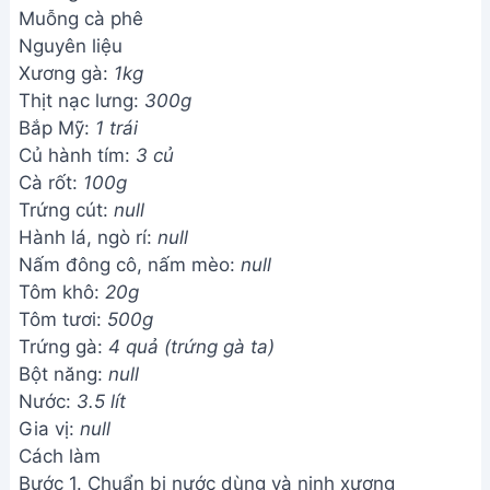
Muỗng cà phê
Nguyên liệu
Xương gà:
1kg
Thịt nạc lưng:
300g
Bắp Mỹ:
1 trái
Củ hành tím:
3 củ
Cà rốt:
100g
Trứng cút:
null
Hành lá, ngò rí:
null
Nấm đông cô, nấm mèo:
null
Tôm khô:
20g
Tôm tươi:
500g
Trứng gà:
4 quả (trứng gà ta)
Bột năng:
null
Nước:
3.5 lít
Gia vị:
null
Cách làm
Bước 1. Chuẩn bị nước dùng và ninh xương