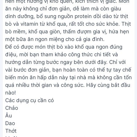
nên một hương vị khó quên, kích thích vị giác. Món
ăn này không chỉ đơn giản, dễ làm mà còn giàu
dinh dưỡng, bổ sung nguồn protein dồi dào từ thịt
bò và vitamin từ khổ qua, rất tốt cho sức khỏe. Thịt
bò mềm, khổ qua giòn, thấm đượm gia vị, hứa hẹn
một bữa ăn ngon miệng cho cả gia đình.
Để có được món thịt bò xào khổ qua ngon đúng
điệu, mời bạn tham khảo công thức chi tiết và
hướng dẫn từng bước ngay bên dưới đây. Chỉ với
vài bước đơn giản, bạn hoàn toàn có thể tự tay chế
biến món ăn hấp dẫn này tại nhà mà không cần tốn
quá nhiều thời gian và công sức. Hãy cùng bắt đầu
nào!
Các dụng cụ cần có
Chảo
Âu
Dao
Thớt