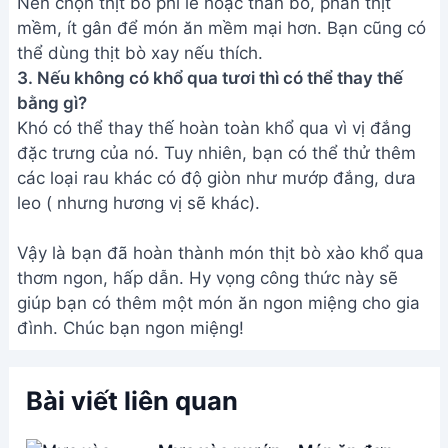
Bài viết liên quan
Mực xào mướp - Món ăn đơn
giản, ngon miệng cho bữa cơm
gia đình
Thịt Trâu Xào Lá Lốt Thơm Ngon
- Món Ăn Miền Quê
Bánh Đa Xào Chay Ngon Tuyệt -
Món Ăn Nhanh Gọn, Dễ Làm
Cách làm Bao Tử Cá xào Dưa
Cải ngon tuyệt đỉnh