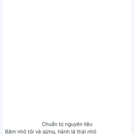
Chuẩn bị nguyên liệu
Băm nhỏ tỏi và gừng, hành lá thái nhỏ
Bước 2. Xào thịt bò và khổ qua
Cho dầu ăn vào chảo, phi thơm gừng và nửa số tỏi
băm. Cho thịt bò vào xào chín tái, rồi vớt ra để
riêng
Phi thơm số tỏi còn lại, cho khổ qua vào xào ở lửa
lớn cho giòn và xanh
Nêm 1 thìa cà phê bột nêm, 2 thìa cà phê dầu hào,
chút đường và bột ngọt. Xào thêm 30 giây