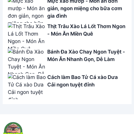
Address:
Hẻm 283 Nguyễn Đình Chiểu, Hàm Tiến ,
Phan Thiết
Email:
[email protected]
THÔNG TIN
Giới Thiệu
Menu
Liên hệ