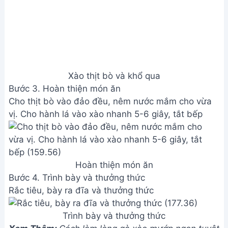
Rắc tiêu, bày ra đĩa và thưởng thức
Trình bày và thưởng thức
Xem Thêm:
Cách làm lòng gà xào mướp ngon tuyệt
đỉnh, thái mề gà đẹp mắt
Lưu ý
Ướp thịt bò với dầu ăn và đường giúp thịt bò mềm
và không bị dai
Xào khổ qua ở lửa lớn giúp khổ qua giòn và xanh
Giá trị dinh dưỡng
Calories: 200-300
Fat: 10-15g
Carbs: 15-20g
Protein: 20-25g
Câu hỏi thường gặp
1. Làm sao để khổ qua không bị đắng khi xào?
Trước khi xào, bạn nên bổ đôi quả khổ qua, bỏ ruột
và ngâm vào nước muối pha loãng khoảng 15-20