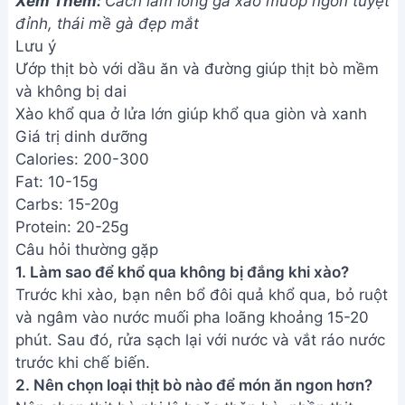
phút. Sau đó, rửa sạch lại với nước và vắt ráo nước
trước khi chế biến.
2. Nên chọn loại thịt bò nào để món ăn ngon hơn?
Nên chọn thịt bò phi lê hoặc thăn bò, phần thịt
mềm, ít gân để món ăn mềm mại hơn. Bạn cũng có
thể dùng thịt bò xay nếu thích.
3. Nếu không có khổ qua tươi thì có thể thay thế
bằng gì?
Khó có thể thay thế hoàn toàn khổ qua vì vị đắng
đặc trưng của nó. Tuy nhiên, bạn có thể thử thêm
các loại rau khác có độ giòn như mướp đắng, dưa
leo ( nhưng hương vị sẽ khác).
Vậy là bạn đã hoàn thành món thịt bò xào khổ qua
thơm ngon, hấp dẫn. Hy vọng công thức này sẽ
giúp bạn có thêm một món ăn ngon miệng cho gia
đình. Chúc bạn ngon miệng!