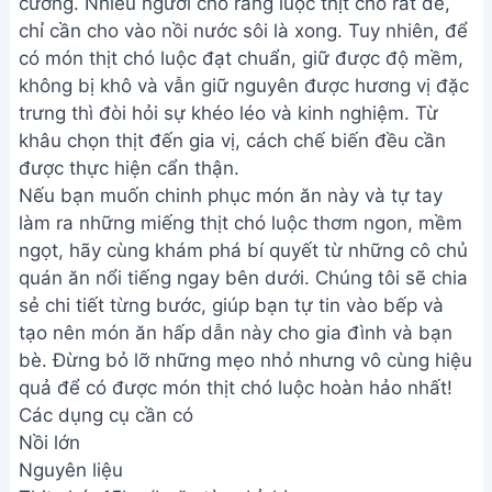
cưỡng. Nhiều người cho rằng luộc thịt chó rất dễ,
chỉ cần cho vào nồi nước sôi là xong. Tuy nhiên, để
có món thịt chó luộc đạt chuẩn, giữ được độ mềm,
không bị khô và vẫn giữ nguyên được hương vị đặc
trưng thì đòi hỏi sự khéo léo và kinh nghiệm. Từ
khâu chọn thịt đến gia vị, cách chế biến đều cần
được thực hiện cẩn thận.
Nếu bạn muốn chinh phục món ăn này và tự tay
làm ra những miếng thịt chó luộc thơm ngon, mềm
ngọt, hãy cùng khám phá bí quyết từ những cô chủ
quán ăn nổi tiếng ngay bên dưới. Chúng tôi sẽ chia
sẻ chi tiết từng bước, giúp bạn tự tin vào bếp và
tạo nên món ăn hấp dẫn này cho gia đình và bạn
bè. Đừng bỏ lỡ những mẹo nhỏ nhưng vô cùng hiệu
quả để có được món thịt chó luộc hoàn hảo nhất!
Các dụng cụ cần có
Nồi lớn
Nguyên liệu