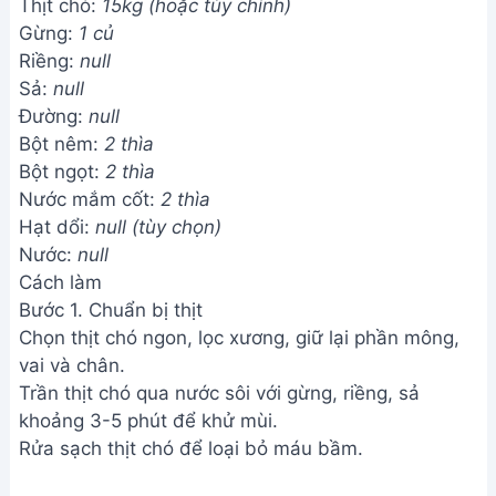
Thịt chó:
15kg (hoặc tùy chỉnh)
Gừng:
1 củ
Riềng:
null
Sả:
null
Đường:
null
Bột nêm:
2 thìa
Bột ngọt:
2 thìa
Nước mắm cốt:
2 thìa
Hạt dổi:
null (tùy chọn)
Nước:
null
Cách làm
Bước 1. Chuẩn bị thịt
Chọn thịt chó ngon, lọc xương, giữ lại phần mông,
vai và chân.
Trần thịt chó qua nước sôi với gừng, riềng, sả
khoảng 3-5 phút để khử mùi.
Rửa sạch thịt chó để loại bỏ máu bầm.