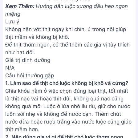
Xem Thêm:
Hướng dẫn luộc xương đầu heo ngon
miệng
Lưu ý
Không nên vớt thịt ngay khi chín, ủ trong nồi giúp
thịt mềm và không bị khô.
Để thịt thơm ngon, có thể thêm các gia vị tùy thích
như hạt dổi.
Giá trị dinh dưỡng
N/A
Câu hỏi thường gặp
1. Làm sao để thịt chó luộc không bị khô và cứng?
Chìa khóa nằm ở việc chọn đúng loại thịt, tốt nhất
là thịt nạc vai hoặc thịt đùi, không quá nạc cũng
không quá mỡ. Luộc ở lửa nhỏ liu riu, giữ cho nước
luôn sôi nhẹ và không để nước cạn. Thêm chút
nước dừa hoặc rượu trắng vào nước luộc cũng giúp
thịt mềm hơn.
2. Nên dùng gia vị gì để thịt chó luộc thơm ngon