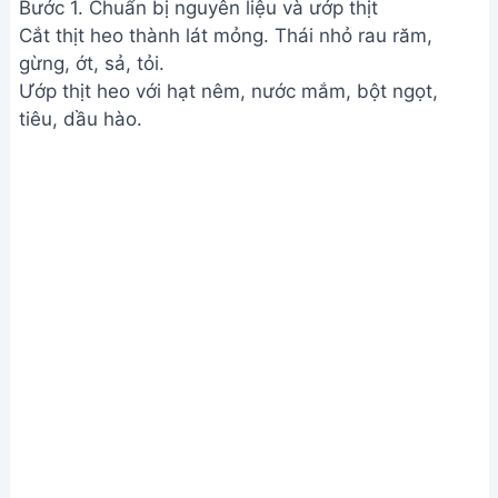
Bước 1. Chuẩn bị nguyên liệu và ướp thịt
Cắt thịt heo thành lát mỏng. Thái nhỏ rau răm,
gừng, ớt, sả, tỏi.
Ướp thịt heo với hạt nêm, nước mắm, bột ngọt,
tiêu, dầu hào.
Chuẩn bị nguyên liệu và ướp thịt
Bước 2. Xào thịt và tạo màu
Phi thơm hành, tỏi, sả, ớt trong chảo dầu nóng.
Cho thịt heo vào xào săn.
Thêm hỗn hợp sữa tươi, nước cốt dừa, bột nghệ,
gia vị (nêm nếm vừa ăn) vào chảo.