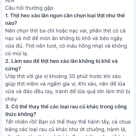
bằng các loại rau củ khác như ớt chuông, hành lá,
cần tây… tùy theo sở thích. Tuy nhiên, nên giữ lại
một lượng hành tây để tạo vị ngọt.
Vậy là chỉ với vài bước đơn giản, bạn đã hoàn
thành món thịt heo xào lăn thơm ngon, đậm đà
hương vị miền Nam rồi đấy! Chắc chắn cả gia đình
bạn sẽ thích mê món ăn này. Hãy cùng vào bếp và
trổ tài ngay thôi nào!
Bài viết liên quan
Mực xào mướp - Món ăn đơn
giản, ngon miệng cho bữa cơm
gia đình
Thịt Trâu Xào Lá Lốt Thơm Ngon