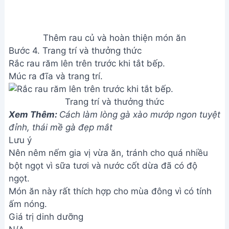
Giá trị dinh dưỡng
N/A
Câu hỏi thường gặp
1. Thịt heo xào lăn ngon cần chọn loại thịt như thế
nào?
Nên chọn thịt ba chỉ hoặc nạc vai, phần thịt có cả
nạc và mỡ để món ăn không bị khô và béo ngậy
vừa đủ. Thịt nên tươi, có màu hồng nhạt và không
có mùi lạ.
2. Làm sao để thịt heo xào lăn không bị khô và
cứng?
Ướp thịt với gia vị khoảng 30 phút trước khi xào
giúp thịt mềm và ngấm gia vị. Khi xào, nên để lửa
vừa và đảo đều tay, tránh để lửa quá lớn làm thịt bị
cháy.
3. Có thể thay thế các loại rau củ khác trong công
thức không?
Tất nhiên rồi! Bạn có thể thay thế hành tây, cà chua