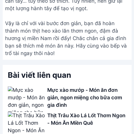
- Món Ăn Miền Quê
Bánh Đa Xào Chay Ngon Tuyệt -
Món Ăn Nhanh Gọn, Dễ Làm
Cách làm Bao Tử Cá xào Dưa
Cải ngon tuyệt đỉnh
Address:
Hẻm 283 Nguyễn Đình Chiểu, Hàm Tiến ,
Phan Thiết