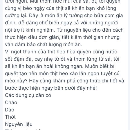
tươi ngon. Mùi thơm nức mũi của sả, ớt, tỏi quyện
cùng vị béo ngậy của thịt sẽ khiến bạn khó lòng
cưỡng lại. Đây là món ăn lý tưởng cho bữa cơm gia
đình, dễ dàng chế biến ngay cả với những người
nội trợ ít kinh nghiệm. Từ nguyên liệu cho đến cách
thực hiện đều đơn giản, tiết kiệm thời gian nhưng
vẫn đảm bảo chất lượng món ăn.
Vị ngọt thanh của thịt heo hòa quyện cùng nước
sốt đậm đà, cay nhẹ từ ớt và thơm lừng từ sả, tỏi
sẽ khiến bạn ăn hoài không ngán. Muốn biết bí
quyết tạo nên món thịt heo xào lăn ngon tuyệt cú
mèo này? Hãy cùng khám phá công thức chi tiết và
bước thực hiện ngay bên dưới đây nhé!
Các dụng cụ cần có
Chảo
Dao
Thớt
Nguyên liệu