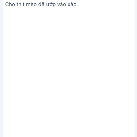
Xào thịt mèo
Bước 3. Thêm rau má và nêm nếm
Thêm rau má vào xào cùng.
Nêm nếm gia vị cho vừa ăn.