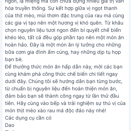
ngon, lạ miệng mà còn chứa đựng nhiều giá trị văn
hóa truyền thống. Sự kết hợp giữa vị ngọt thanh
của thịt mèo, mùi thơm đặc trưng của rau má cùng
các gia vị tạo nên một hương vị khó quên. Từ khâu
chọn nguyên liệu tươi ngon đến bí quyết chế biến
khéo léo, tất cả đều góp phần tạo nên một món ăn
hoàn hảo. Đây là một món ăn lý tưởng cho những
bữa cơm gia đình ấm cúng, hay những dịp tụ họp
bạn bè.
Để thưởng thức món ăn hấp dẫn này, mời các bạn
cùng khám phá công thức chế biến chi tiết ngay
dưới đây. Chúng tôi sẽ hướng dẫn bạn từng bước,
từ chuẩn bị nguyên liệu đến hoàn thiện món ăn,
đảm bảo bạn sẽ thành công ngay từ lần thử đầu
tiên. Hãy cùng vào bếp và trải nghiệm sự thú vị của
món thịt mèo xào rau má độc đáo này nhé!
Các dụng cụ cần có
Dao