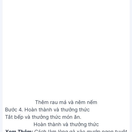
Hoàn thành và thưởng thức
Xem Thêm:
Cách làm lòng gà xào mướp ngon tuyệt
đỉnh, thái mề gà đẹp mắt
Lưu ý
Thái thịt mèo thật mỏng để dễ chín và ngấm gia vị.
Có thể thêm hoặc bớt gia vị tùy theo khẩu vị.
Nước dừa tươi giúp món ăn thêm thơm ngon.
Giá trị dinh dưỡng
N/A
Câu hỏi thường gặp
1. Tôi có thể thay thế rau má bằng loại rau khác
được không?
Có thể, bạn có thể thử dùng rau răm, ngò gai hoặc
rau ngổ để thay thế, tuy nhiên hương vị sẽ khác đi
đôi chút.
2. Làm sao để thịt mèo được mềm và không bị dai?
Nên chọn thịt mèo tươi, ngon. Ướp thịt với gia vị
khoảng 30 phút trước khi xào và xào lửa vừa,