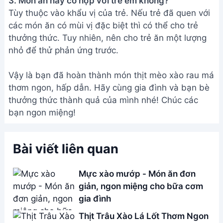
Thịt Trâu Xào Lá Lốt Thơm Ngon
- Món Ăn Miền Quê
Bánh Đa Xào Chay Ngon Tuyệt -
Món Ăn Nhanh Gọn, Dễ Làm
Cách làm Bao Tử Cá xào Dưa
Cải ngon tuyệt đỉnh