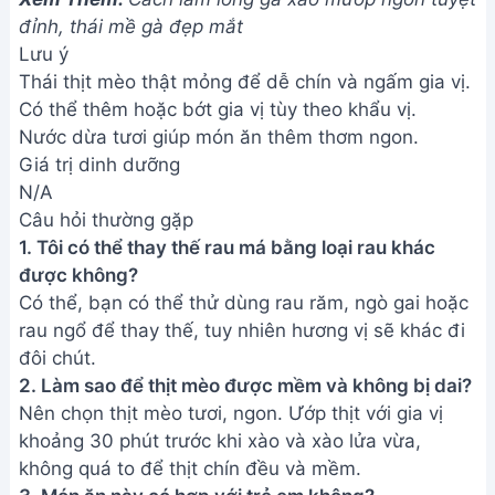
không quá to để thịt chín đều và mềm.
3. Món ăn này có hợp với trẻ em không?
Tùy thuộc vào khẩu vị của trẻ. Nếu trẻ đã quen với
các món ăn có mùi vị đặc biệt thì có thể cho trẻ
thưởng thức. Tuy nhiên, nên cho trẻ ăn một lượng
nhỏ để thử phản ứng trước.
Vậy là bạn đã hoàn thành món thịt mèo xào rau má
thơm ngon, hấp dẫn. Hãy cùng gia đình và bạn bè
thưởng thức thành quả của mình nhé! Chúc các
bạn ngon miệng!
Bài viết liên quan
Mực xào mướp - Món ăn đơn
giản, ngon miệng cho bữa cơm
gia đình