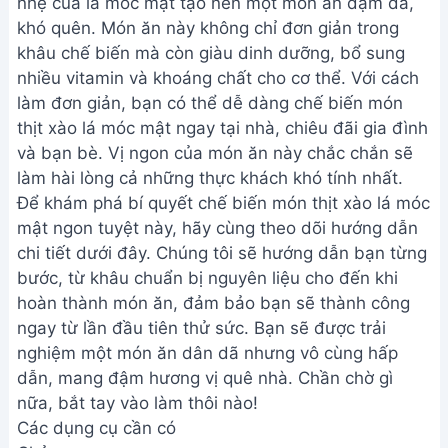
nhẹ của lá móc mật tạo nên một món ăn đậm đà,
khó quên. Món ăn này không chỉ đơn giản trong
khâu chế biến mà còn giàu dinh dưỡng, bổ sung
nhiều vitamin và khoáng chất cho cơ thể. Với cách
làm đơn giản, bạn có thể dễ dàng chế biến món
thịt xào lá móc mật ngay tại nhà, chiêu đãi gia đình
và bạn bè. Vị ngon của món ăn này chắc chắn sẽ
làm hài lòng cả những thực khách khó tính nhất.
Để khám phá bí quyết chế biến món thịt xào lá móc
mật ngon tuyệt này, hãy cùng theo dõi hướng dẫn
chi tiết dưới đây. Chúng tôi sẽ hướng dẫn bạn từng
bước, từ khâu chuẩn bị nguyên liệu cho đến khi
hoàn thành món ăn, đảm bảo bạn sẽ thành công
ngay từ lần đầu tiên thử sức. Bạn sẽ được trải
nghiệm một món ăn dân dã nhưng vô cùng hấp
dẫn, mang đậm hương vị quê nhà. Chần chờ gì
nữa, bắt tay vào làm thôi nào!
Các dụng cụ cần có