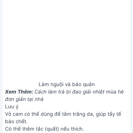
bào chết.
Có thể thêm tắc (quất) nếu thích.
Thích ngọt thì cho nhiều đường, thích nhạt thì cho ít
đường.
Món này rất tốt cho sức khỏe, giúp thanh lọc cơ thể
và hỗ trợ giảm cân.
Giá trị dinh dưỡng
N/A
Câu hỏi thường gặp
1. Trà cam sả có thể bảo quản được bao lâu?
Trà cam sả ngon nhất khi uống ngay sau khi pha.
Nếu muốn bảo quản, nên để trong bình kín, trong
ngăn mát tủ lạnh và dùng trong vòng 1-2 ngày.
2. Tôi có thể thay thế cam tươi bằng loại cam khác
được không?
Bạn có thể sử dụng cam tươi khác như cam vàng,
cam Cara Cara… tuy nhiên hương vị có thể sẽ khác
một chút. Cam tươi luôn cho hương vị tốt nhất.