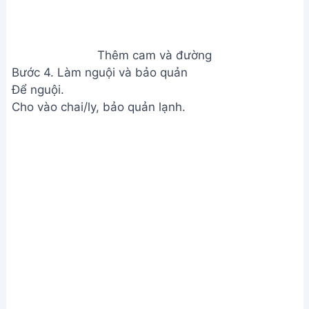
Làm nguội và bảo quản
Xem Thêm:
Cách làm trà bí đao giải nhiệt mùa hè
đơn giản tại nhà
Lưu ý
Vỏ cam có thể dùng để tắm trắng da, giúp tẩy tế