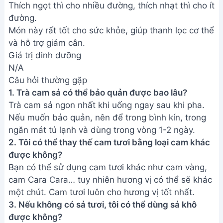
3. Nếu không có sả tươi, tôi có thể dùng sả khô
được không?
Có thể, nhưng hương vị sẽ không đậm đà bằng sả
tươi. Nên sử dụng lượng sả khô nhiều hơn một chút
và ngâm trong nước nóng trước khi pha.
Vậy là bạn đã hoàn thành xong ly trà cam sả thơm
ngon, giải nhiệt tuyệt vời cho mùa hè này rồi đấy!
Hãy cùng thưởng thức và tận hưởng hương vị tươi
mát, sảng khoái của thức uống tự tay mình làm
nhé! Chúc bạn có một mùa hè thật tuyệt vời!
Bài viết liên quan
Trà Cam Quế Mật Ong: Nâng Đỡ
Sức Khỏe, Thơm Ngon Bổ
Dưỡng