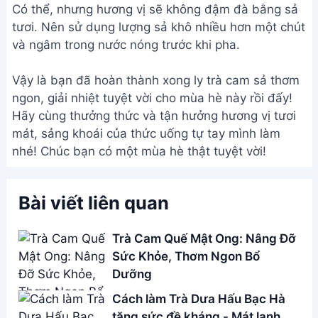
Cách làm Trà Dưa Hấu Bạc Hà
tăng sức đề kháng - Mát lạnh
mùa hè
Cách Làm Trà Đào Cam Sả
Thơm Ngon Tại Nhà - Hướng
Dẫn Chi Tiết
Trà Đậu Bắp: Trị Dạ Dày, Táo
Bón, Khô Khớp (Hướng Dẫn Chi
Tiết)
Address:
Hẻm 283 Nguyễn Đình Chiểu, Hàm Tiến ,