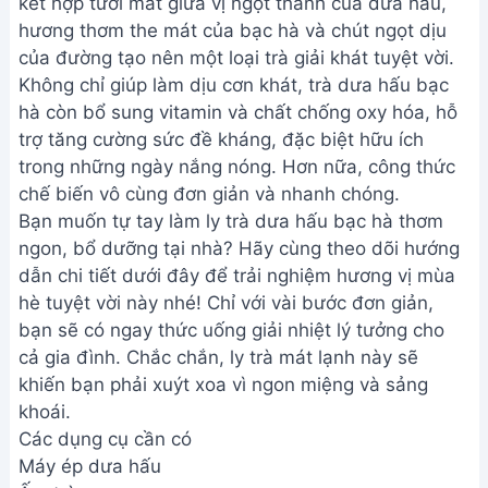
kết hợp tươi mát giữa vị ngọt thanh của dưa hấu,
hương thơm the mát của bạc hà và chút ngọt dịu
của đường tạo nên một loại trà giải khát tuyệt vời.
Không chỉ giúp làm dịu cơn khát, trà dưa hấu bạc
hà còn bổ sung vitamin và chất chống oxy hóa, hỗ
trợ tăng cường sức đề kháng, đặc biệt hữu ích
trong những ngày nắng nóng. Hơn nữa, công thức
chế biến vô cùng đơn giản và nhanh chóng.
Bạn muốn tự tay làm ly trà dưa hấu bạc hà thơm
ngon, bổ dưỡng tại nhà? Hãy cùng theo dõi hướng
dẫn chi tiết dưới đây để trải nghiệm hương vị mùa
hè tuyệt vời này nhé! Chỉ với vài bước đơn giản,
bạn sẽ có ngay thức uống giải nhiệt lý tưởng cho
cả gia đình. Chắc chắn, ly trà mát lạnh này sẽ
khiến bạn phải xuýt xoa vì ngon miệng và sảng
khoái.
Các dụng cụ cần có
Máy ép dưa hấu