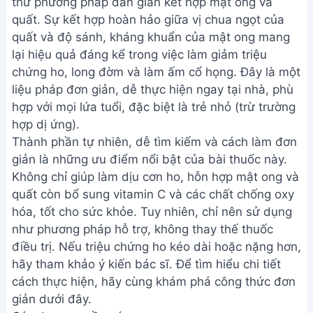
thử phương pháp dân gian kết hợp mật ong và
quất. Sự kết hợp hoàn hảo giữa vị chua ngọt của
quất và độ sánh, kháng khuẩn của mật ong mang
lại hiệu quả đáng kể trong việc làm giảm triệu
chứng ho, long đờm và làm ấm cổ họng. Đây là một
liệu pháp đơn giản, dễ thực hiện ngay tại nhà, phù
hợp với mọi lứa tuổi, đặc biệt là trẻ nhỏ (trừ trường
hợp dị ứng).
Thành phần tự nhiên, dễ tìm kiếm và cách làm đơn
giản là những ưu điểm nổi bật của bài thuốc này.
Không chỉ giúp làm dịu cơn ho, hỗn hợp mật ong và
quất còn bổ sung vitamin C và các chất chống oxy
hóa, tốt cho sức khỏe. Tuy nhiên, chỉ nên sử dụng
như phương pháp hỗ trợ, không thay thế thuốc
điều trị. Nếu triệu chứng ho kéo dài hoặc nặng hơn,
hãy tham khảo ý kiến bác sĩ. Để tìm hiểu chi tiết
cách thực hiện, hãy cùng khám phá công thức đơn
giản dưới đây.