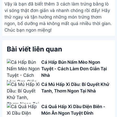
ngon, bổ dưỡng mà không mất quá nhiều thời gian.
Chúc bạn ngon miệng!
Bài viết liên quan
Cá Hấp Bún Nấm Mèo Ngon
Tuyệt - Cách Làm Đơn Giản Tại
Nhà
Cá Mú Hấp Xì Dầu: Bí Quyết Khử
Tanh, Thơm Ngon Tại Nhà
Cá Quả Hấp Xì Dầu Điện Biên -
Món Ăn Ngon Tuyệt Đỉnh
Cá Trắm Hấp Lá Đu Đủ - Đặc
Sản Lam Kinh