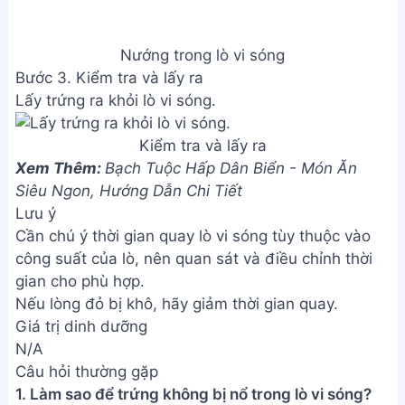
Bước 3. Kiểm tra và lấy ra
Lấy trứng ra khỏi lò vi sóng.
Kiểm tra và lấy ra
Xem Thêm:
Bạch Tuộc Hấp Dân Biển - Món Ăn
Siêu Ngon, Hướng Dẫn Chi Tiết
Lưu ý
Cần chú ý thời gian quay lò vi sóng tùy thuộc vào
công suất của lò, nên quan sát và điều chỉnh thời
gian cho phù hợp.
Nếu lòng đỏ bị khô, hãy giảm thời gian quay.
Giá trị dinh dưỡng
N/A
Câu hỏi thường gặp
1. Làm sao để trứng không bị nổ trong lò vi sóng?
Cần dùng chén hoặc bát có khả năng chịu nhiệt
tốt, có lỗ thoát hơi nước, và không nên đậy kín.
Thêm một ít nước hoặc sữa vào trứng cũng giúp