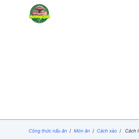
Công thức nấu ăn
/
Món ăn
/
Cách xào
/
Cách l