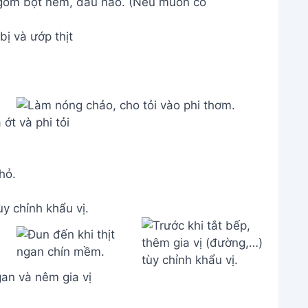
ị và ướp thịt
 ớt và phi tỏi
hỏ.
ùy chỉnh khẩu vị.
gan và nêm gia vị