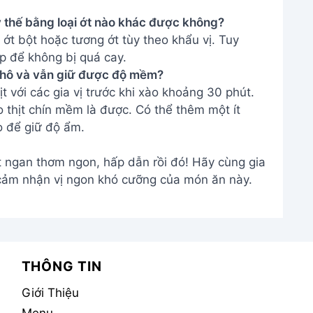
y thế bằng loại ớt nào khác được không?
 ớt bột hoặc tương ớt tùy theo khẩu vị. Tuy
p để không bị quá cay.
 khô và vẫn giữ được độ mềm?
t với các gia vị trước khi xào khoảng 30 phút.
o thịt chín mềm là được. Có thể thêm một ít
o để giữ độ ẩm.
t ngan thơm ngon, hấp dẫn rồi đó! Hãy cùng gia
cảm nhận vị ngon khó cưỡng của món ăn này.
THÔNG TIN
Giới Thiệu