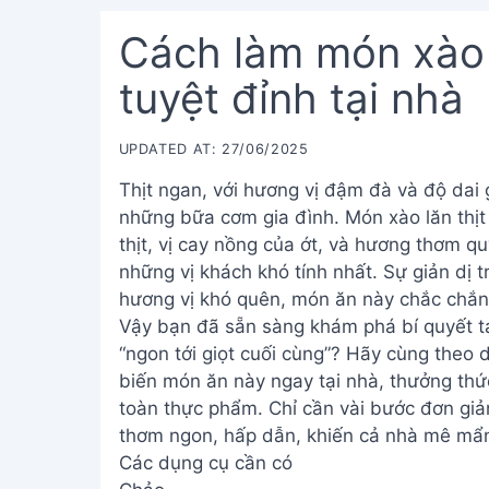
Cách làm món xào 
tuyệt đỉnh tại nhà
UPDATED AT: 27/06/2025
Thịt ngan, với hương vị đậm đà và độ dai 
những bữa cơm gia đình. Món xào lăn thịt 
thịt, vị cay nồng của ớt, và hương thơm qu
những vị khách khó tính nhất. Sự giản dị
hương vị khó quên, món ăn này chắc chắn 
Vậy bạn đã sẵn sàng khám phá bí quyết tạ
“ngon tới giọt cuối cùng”? Hãy cùng theo d
biến món ăn này ngay tại nhà, thưởng th
toàn thực phẩm. Chỉ cần vài bước đơn giản
thơm ngon, hấp dẫn, khiến cả nhà mê mẩ
Các dụng cụ cần có