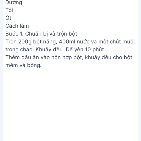
Đường
Tỏi
Ớt
Cách làm
Bước 1. Chuẩn bị và trộn bột
Trộn 200g bột năng, 400ml nước và một chút muối
trong chảo. Khuấy đều. Để yên 10 phút.
Thêm dầu ăn vào hỗn hợp bột, khuấy đều cho bột
mềm và bóng.
Chuẩn bị và trộn bột
Bước 2. Làm nhân bánh
Sơ chế tôm/tép, thịt ba rọi, hành tím, hành lá, ngò