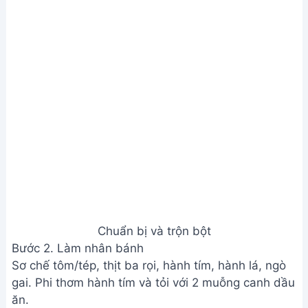
gai. Phi thơm hành tím và tỏi với 2 muỗng canh dầu
ăn.
Xào tôm/tép và thịt cho săn. Nêm đường, hạt nêm,
và một ít dầu điều (tùy chọn). Thêm hành lá và ngò
gai.