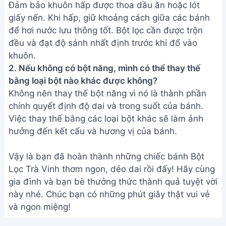
và ngon miệng!
Bài viết liên quan
Cách làm bánh tráng trộn ngon
tuyệt cú mèo - Hà Cooking
Cách làm bánh trôi nước sắc
màu ngon tuyệt - Món ngon
ngày Tết
Cách làm bánh rán Doremon
mềm xốp không cần bột nở
Cách làm bánh quy Crinkle
socola siêu ngon không cần bơ
nhạt