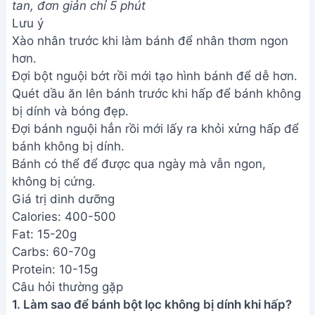
Câu hỏi thường gặp
1. Làm sao để bánh bột lọc không bị dính khi hấp?
Đảm bảo khuôn hấp được thoa dầu ăn hoặc lót
giấy nến. Khi hấp, giữ khoảng cách giữa các bánh
để hơi nước lưu thông tốt. Bột lọc cần được trộn
đều và đạt độ sánh nhất định trước khi đổ vào
khuôn.
2. Nếu không có bột năng, mình có thể thay thế
bằng loại bột nào khác được không?
Không nên thay thế bột năng vì nó là thành phần
chính quyết định độ dai và trong suốt của bánh.
Việc thay thế bằng các loại bột khác sẽ làm ảnh
hưởng đến kết cấu và hương vị của bánh.
Vậy là bạn đã hoàn thành những chiếc bánh Bột
Lọc Trà Vinh thơm ngon, dẻo dai rồi đấy! Hãy cùng
gia đình và bạn bè thưởng thức thành quả tuyệt vời
này nhé. Chúc bạn có những phút giây thật vui vẻ