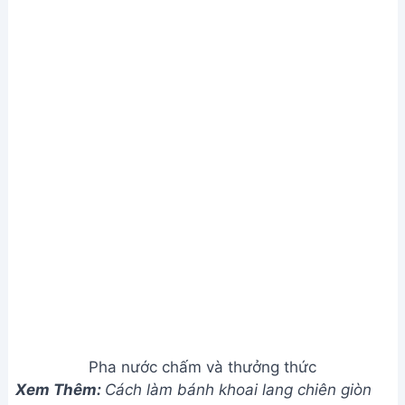
Pha nước chấm và thưởng thức
Xem Thêm:
Cách làm bánh khoai lang chiên giòn
tan, đơn giản chỉ 5 phút
Lưu ý
Xào nhân trước khi làm bánh để nhân thơm ngon
hơn.
Đợi bột nguội bớt rồi mới tạo hình bánh để dễ hơn.
Quét dầu ăn lên bánh trước khi hấp để bánh không
bị dính và bóng đẹp.
Đợi bánh nguội hẳn rồi mới lấy ra khỏi xửng hấp để
bánh không bị dính.
Bánh có thể để được qua ngày mà vẫn ngon,
không bị cứng.
Giá trị dinh dưỡng
Calories: 400-500
Fat: 15-20g
Carbs: 60-70g
Protein: 10-15g