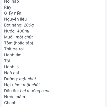
Nồi hấp
Rây
Giấy nến
Nguyên liệu
Bột năng:
200g
Nước:
400ml
Muối:
một chút
Tôm (hoặc tép)
Thịt ba rọi
Hành tím
Tỏi
Hành lá
Ngò gai
Đường:
một chút
Hạt nêm:
một chút
Dầu ăn:
hai muỗng canh
Nước mắm
Chanh