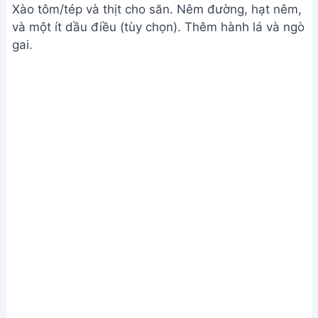
Làm nhân bánh
Bước 3. Tạo hình và hấp bánh
Lấy một viên bột, cán mỏng. Cho nhân vào giữa,
túm mép lại tạo hình bánh.
Xếp bánh lên giấy nến, quét một lớp dầu ăn lên
trên mặt bánh để tránh dính.
Hấp bánh trong nồi khoảng 10 phút với lửa trung
bình nhỏ.
Để bánh nguội hoàn toàn trước khi lấy ra.