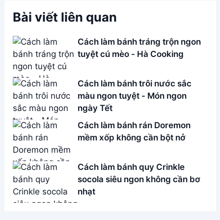
Address:
Hẻm 283 Nguyễn Đình Chiểu, Hàm Tiến ,
Phan Thiết
Email:
[email protected]
THÔNG TIN
Giới Thiệu
Menu
Liên hệ