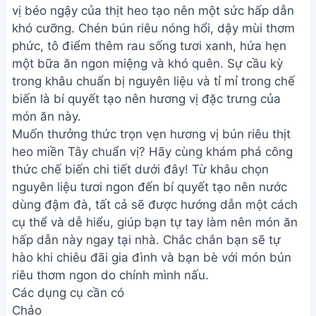
vị béo ngậy của thịt heo tạo nên một sức hấp dẫn
khó cưỡng. Chén bún riêu nóng hổi, dậy mùi thơm
phức, tô điểm thêm rau sống tươi xanh, hứa hẹn
một bữa ăn ngon miệng và khó quên. Sự cầu kỳ
trong khâu chuẩn bị nguyên liệu và tỉ mỉ trong chế
biến là bí quyết tạo nên hương vị đặc trưng của
món ăn này.
Muốn thưởng thức trọn vẹn hương vị bún riêu thịt
heo miền Tây chuẩn vị? Hãy cùng khám phá công
thức chế biến chi tiết dưới đây! Từ khâu chọn
nguyên liệu tươi ngon đến bí quyết tạo nên nước
dùng đậm đà, tất cả sẽ được hướng dẫn một cách
cụ thể và dễ hiểu, giúp bạn tự tay làm nên món ăn
hấp dẫn này ngay tại nhà. Chắc chắn bạn sẽ tự
hào khi chiêu đãi gia đình và bạn bè với món bún
riêu thơm ngon do chính mình nấu.
Các dụng cụ cần có
Chảo