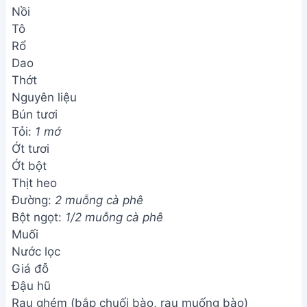
Nồi
Tô
Rổ
Dao
Thớt
Nguyên liệu
Bún tươi
Tỏi:
1 mớ
Ớt tươi
Ớt bột
Thịt heo
Đường:
2 muỗng cà phê
Bột ngọt:
1/2 muỗng cà phê
Muối
Nước lọc
Giá đỗ
Đậu hũ
Rau ghém (bắp chuối bào, rau muống bào)