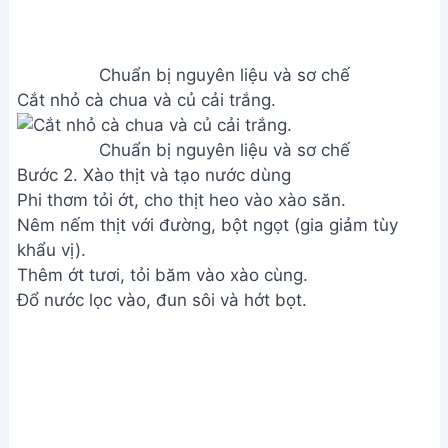
Đun sôi nhẹ, nêm nếm lại gia vị cho vừa ăn.
Xào thịt và tạo nước dùng
Bước 3. Pha chế mắm ruốc
Pha mắm ruốc với đường, bột ngọt (tùy khẩu vị).
Pha chế mắm ruốc
Bước 4. Trình bày và thưởng thức
cho bún, đậu hũ, rau ghém, giá đỗ vào tô, chan
nước dùng và mắm ruốc lên trên.