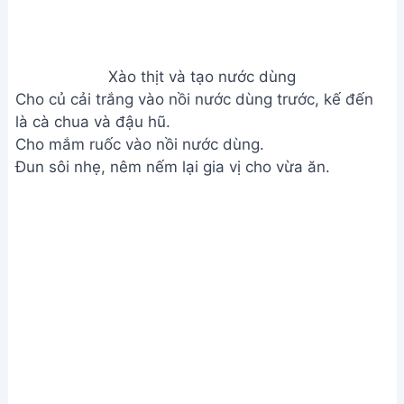
đình và bạn bè thưởng thức thành quả thơm ngon
do chính tay mình làm ra nhé. Chúc bạn ngon
miệng!
Bài viết liên quan
Cách nấu Bún cá Nha Trang
ngon tuyệt cú mèo tại nhà
Bún bò chay ngon đậm đà - Bí
quyết chuẩn vị Thiện Family
Cách nấu Bún Xiêm Lo (Bún Cá)
ngon đúng điệu Campuchia
Cách Nấu Bún Chả Cá Thác Lác