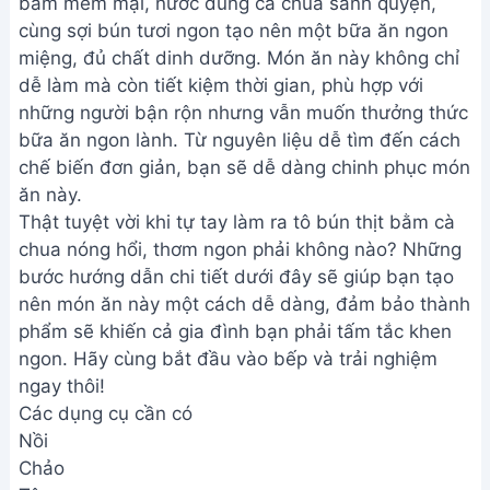
bằm mềm mại, nước dùng cà chua sánh quyện,
cùng sợi bún tươi ngon tạo nên một bữa ăn ngon
miệng, đủ chất dinh dưỡng. Món ăn này không chỉ
dễ làm mà còn tiết kiệm thời gian, phù hợp với
những người bận rộn nhưng vẫn muốn thưởng thức
bữa ăn ngon lành. Từ nguyên liệu dễ tìm đến cách
chế biến đơn giản, bạn sẽ dễ dàng chinh phục món
ăn này.
Thật tuyệt vời khi tự tay làm ra tô bún thịt bằm cà
chua nóng hổi, thơm ngon phải không nào? Những
bước hướng dẫn chi tiết dưới đây sẽ giúp bạn tạo
nên món ăn này một cách dễ dàng, đảm bảo thành
phẩm sẽ khiến cả gia đình bạn phải tấm tắc khen
ngon. Hãy cùng bắt đầu vào bếp và trải nghiệm
ngay thôi!
Các dụng cụ cần có
Nồi
Chảo