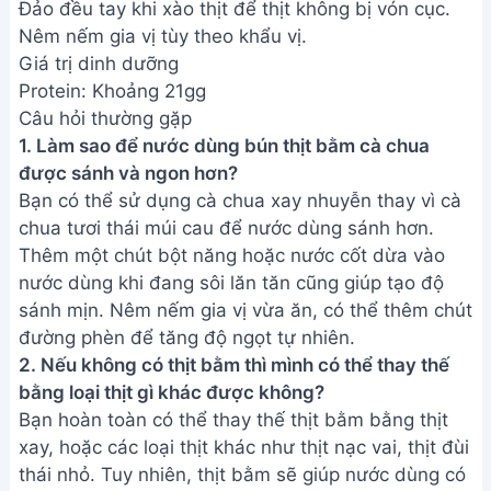
Bài viết liên quan
Cách nấu Bún cá Nha Trang
ngon tuyệt cú mèo tại nhà
Bún bò chay ngon đậm đà - Bí
quyết chuẩn vị Thiện Family
Cách nấu Bún Xiêm Lo (Bún Cá)
ngon đúng điệu Campuchia
Cách Nấu Bún Chả Cá Thác Lác
Siêu Ngon - Hướng Dẫn Chi Tiết