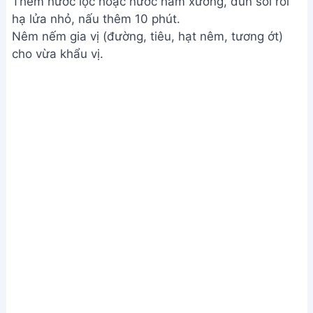
Nấu nước dùng và nêm nếm
Bước 4. Trình bày và thưởng thức
Cho bún vào tô, chan nước lèo, rắc hành ngò lên
trên.
Trình bày và thưởng thức
Xem Thêm:
Hướng dẫn nấu Bún Móng Giò Dọc
Mùng
Lưu ý
Đảo đều tay khi xào thịt để thịt không bị vón cục.
Nêm nếm gia vị tùy theo khẩu vị.
Giá trị dinh dưỡng
Protein: Khoảng 21gg
Câu hỏi thường gặp
1. Làm sao để nước dùng bún thịt bằm cà chua