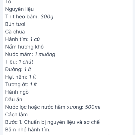
Tô
Nguyên liệu
Thịt heo bằm:
300g
Bún tươi
Cà chua
Hành tím:
1 củ
Nấm hương khô
Nước mắm:
1 muỗng
Tiêu:
1 chút
Đường:
1 ít
Hạt nêm:
1 ít
Tương ớt:
1 ít
Hành ngò
Dầu ăn
Nước lọc hoặc nước hầm xương:
500ml
Cách làm
Bước 1. Chuẩn bị nguyên liệu và sơ chế
Băm nhỏ hành tím.