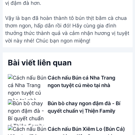
Address:
Hẻm 283 Nguyễn Đình Chiểu, Hàm Tiến ,
Phan Thiết
Email:
[email protected]
THÔNG TIN
Giới Thiệu
Menu
Liên hệ