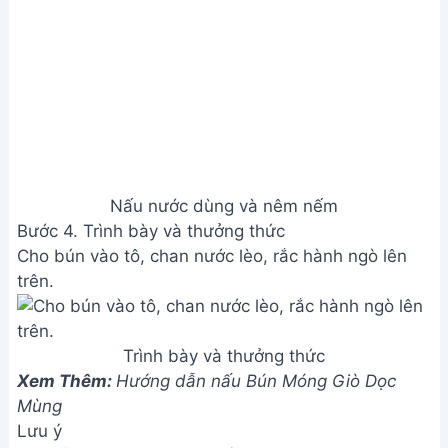
được sánh và ngon hơn?
Bạn có thể sử dụng cà chua xay nhuyễn thay vì cà
chua tươi thái múi cau để nước dùng sánh hơn.
Thêm một chút bột năng hoặc nước cốt dừa vào
nước dùng khi đang sôi lăn tăn cũng giúp tạo độ
sánh mịn. Nêm nếm gia vị vừa ăn, có thể thêm chút
đường phèn để tăng độ ngọt tự nhiên.
2. Nếu không có thịt bằm thì mình có thể thay thế
bằng loại thịt gì khác được không?
Bạn hoàn toàn có thể thay thế thịt bằm bằng thịt
xay, hoặc các loại thịt khác như thịt nạc vai, thịt đùi
thái nhỏ. Tuy nhiên, thịt bằm sẽ giúp nước dùng có
vị đậm đà hơn.
Vậy là bạn đã hoàn thành tô bún thịt bằm cà chua
thơm ngon, hấp dẫn rồi đó! Hãy cùng gia đình
thưởng thức thành quả và cảm nhận hương vị tuyệt
vời này nhé! Chúc bạn ngon miệng!