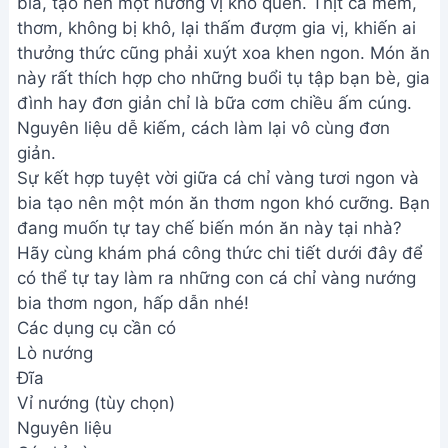
bia, tạo nên một hương vị khó quên. Thịt cá mềm,
thơm, không bị khô, lại thấm đượm gia vị, khiến ai
thưởng thức cũng phải xuýt xoa khen ngon. Món ăn
này rất thích hợp cho những buổi tụ tập bạn bè, gia
đình hay đơn giản chỉ là bữa cơm chiều ấm cúng.
Nguyên liệu dễ kiếm, cách làm lại vô cùng đơn
giản.
Sự kết hợp tuyệt vời giữa cá chỉ vàng tươi ngon và
bia tạo nên một món ăn thơm ngon khó cưỡng. Bạn
đang muốn tự tay chế biến món ăn này tại nhà?
Hãy cùng khám phá công thức chi tiết dưới đây để
có thể tự tay làm ra những con cá chỉ vàng nướng
bia thơm ngon, hấp dẫn nhé!
Các dụng cụ cần có
Lò nướng
Đĩa
Vỉ nướng (tùy chọn)
Nguyên liệu