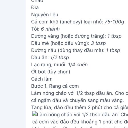
Chảo
Đĩa
Nguyên liệu
Cá cơm khô (anchovy) loại nhỏ:
75-100g
Tỏi:
6 nhánh
Đường vàng (hoặc đường trắng):
1 tbsp
Dầu mè (hoặc dầu vừng):
3 tbsp
Đường nâu (dùng thay dầu mè):
1 tbsp
Dầu ăn:
1/2 tbsp
Lạc rang, muối:
1/4 chén
Ớt bột (tùy chọn)
Cách làm
Bước 1. Rang cá cơm
Làm nóng chảo với 1/2 tbsp dầu ăn. Cho 
cá ngấm dầu và chuyển sang màu vàng.
Tăng lửa, đảo đều thêm 2 phút cho cá giò