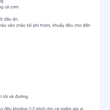
ng cá cơm
ít dầu ăn.
âu vào chảo tỏi phi thơm, khuấy đều cho đến
m tỏi và đường
o đều khoảng 1-2 phút cho cá ngấm gia vị.