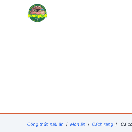
Công thức nấu ăn
/
Món ăn
/
Cách rang
/
Cá cơ