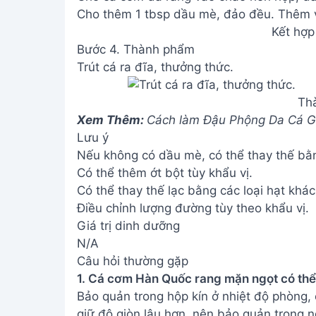
Cho thêm 1 tbsp dầu mè, đảo đều. Thêm v
Kết hợp
Bước 4. Thành phẩm
Trút cá ra đĩa, thưởng thức.
Th
Xem Thêm:
Cách làm Đậu Phộng Da Cá G
Lưu ý
Nếu không có dầu mè, có thể thay thế bằ
Có thể thêm ớt bột tùy khẩu vị.
Có thể thay thế lạc bằng các loại hạt khá
Điều chỉnh lượng đường tùy theo khẩu vị.
Giá trị dinh dưỡng
N/A
Câu hỏi thường gặp
1. Cá cơm Hàn Quốc rang mặn ngọt có thể
Bảo quản trong hộp kín ở nhiệt độ phòng,
giữ độ giòn lâu hơn, nên bảo quản trong n