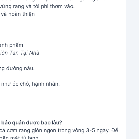
ừng rang và tỏi phi thơm vào.
 và hoàn thiện
ành phẩm
iòn Tan Tại Nhà
ng đường nâu.
c như óc chó, hạnh nhân.
 bảo quản được bao lâu?
 cá cơm rang giòn ngon trong vòng 3-5 ngày. Để
găn mát tủ lạnh.