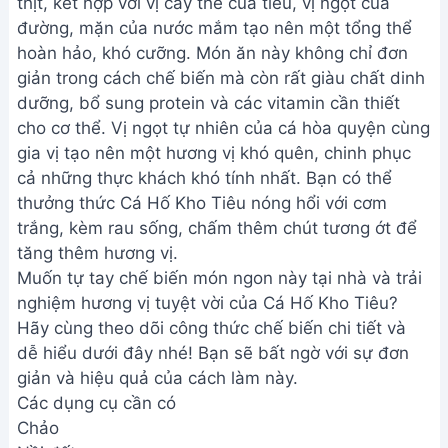
thịt, kết hợp với vị cay the của tiêu, vị ngọt của
đường, mặn của nước mắm tạo nên một tổng thể
hoàn hảo, khó cưỡng. Món ăn này không chỉ đơn
giản trong cách chế biến mà còn rất giàu chất dinh
dưỡng, bổ sung protein và các vitamin cần thiết
cho cơ thể. Vị ngọt tự nhiên của cá hòa quyện cùng
gia vị tạo nên một hương vị khó quên, chinh phục
cả những thực khách khó tính nhất. Bạn có thể
thưởng thức Cá Hố Kho Tiêu nóng hổi với cơm
trắng, kèm rau sống, chấm thêm chút tương ớt để
tăng thêm hương vị.
Muốn tự tay chế biến món ngon này tại nhà và trải
nghiệm hương vị tuyệt vời của Cá Hố Kho Tiêu?
Hãy cùng theo dõi công thức chế biến chi tiết và
dễ hiểu dưới đây nhé! Bạn sẽ bất ngờ với sự đơn
giản và hiệu quả của cách làm này.
Các dụng cụ cần có
Chảo