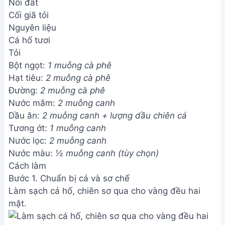
Nồi đất
Cối giã tỏi
Nguyên liệu
Cá hố tươi
Tỏi
Bột ngọt:
1 muỗng cà phê
Hạt tiêu:
2 muỗng cà phê
Đường:
2 muỗng cà phê
Nước mắm:
2 muỗng canh
Dầu ăn:
2 muỗng canh + lượng dầu chiên cá
Tương ớt:
1 muỗng canh
Nước lọc:
2 muỗng canh
Nước màu:
½ muỗng canh (tùy chọn)
Cách làm
Bước 1. Chuẩn bị cá và sơ chế
Làm sạch cá hố, chiên sơ qua cho vàng đều hai
mặt.