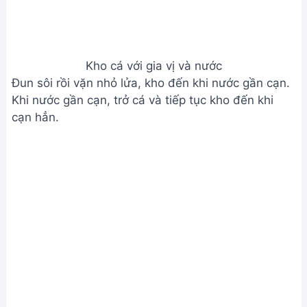
Sườn Xào Chua Ngọt: Công
Thức Ngon Mê Ly Hấp Dẫn
Canh Chua Cá Bã Trầu Thơm
Ngon - Ăn Là Ghiền
Cá Bạc Má Sốt Cà Chua: Món Ăn
Dành Cho Người Ghét Cá
Kho Cá Bạc Má Nhanh Gọn, Đơn
Giản - Dành Cho Người Mới Bắt
Đầu