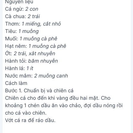
Nguyên liệu
Cá ngừ:
2 con
Cà chua:
2 trái
Thơm:
1 miếng, cắt nhỏ
Tiêu:
1 muỗng
Muối:
1 muỗng cà phê
Hạt nêm:
1 muỗng cà phê
Ớt:
2 trái, xắt nhuyễn
Hành tỏi:
băm nhuyễn
Hành lá:
1 ít
Nước mắm:
2 muỗng canh
Cách làm
Bước 1. Chuẩn bị và chiên cá
Chiên cá cho đến khi vàng đều hai mặt. Cho
khoảng 1 chén dầu ăn vào chảo, đợi dầu nóng rồi
cho cá vào chiên.
Vớt cá ra để ráo dầu.