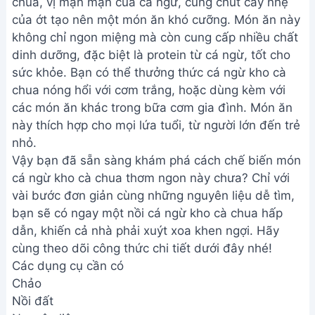
chua, vị mặn mặn của cá ngừ, cùng chút cay nhẹ
của ớt tạo nên một món ăn khó cưỡng. Món ăn này
không chỉ ngon miệng mà còn cung cấp nhiều chất
dinh dưỡng, đặc biệt là protein từ cá ngừ, tốt cho
sức khỏe. Bạn có thể thưởng thức cá ngừ kho cà
chua nóng hổi với cơm trắng, hoặc dùng kèm với
các món ăn khác trong bữa cơm gia đình. Món ăn
này thích hợp cho mọi lứa tuổi, từ người lớn đến trẻ
nhỏ.
Vậy bạn đã sẵn sàng khám phá cách chế biến món
cá ngừ kho cà chua thơm ngon này chưa? Chỉ với
vài bước đơn giản cùng những nguyên liệu dễ tìm,
bạn sẽ có ngay một nồi cá ngừ kho cà chua hấp
dẫn, khiến cả nhà phải xuýt xoa khen ngợi. Hãy
cùng theo dõi công thức chi tiết dưới đây nhé!
Các dụng cụ cần có
Chảo
Nồi đất