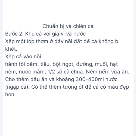
Kho cá với gia vị và nước
Đun sôi rồi vặn nhỏ lửa, kho đến khi nước gần cạn.
Khi nước gần cạn, trở cá và tiếp tục kho đến khi
cạn hẳn.