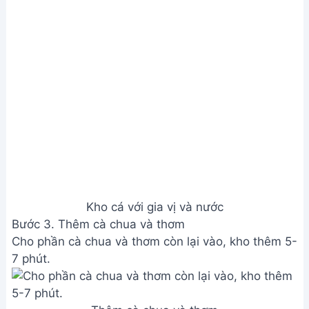
Address:
Hẻm 283 Nguyễn Đình Chiểu, Hàm Tiến ,
Phan Thiết
Email:
[email protected]
THÔNG TIN
Giới Thiệu
Menu
Liên hệ