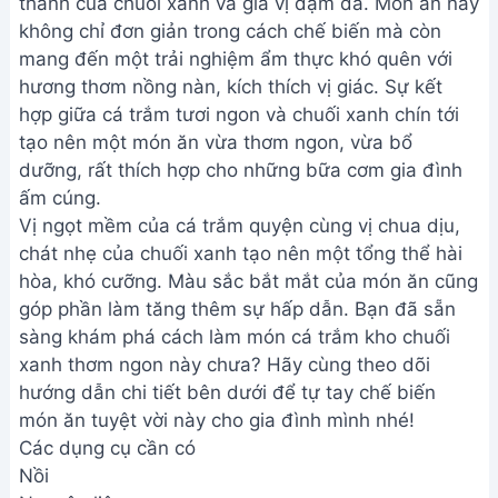
thanh của chuối xanh và gia vị đậm đà. Món ăn này
không chỉ đơn giản trong cách chế biến mà còn
mang đến một trải nghiệm ẩm thực khó quên với
hương thơm nồng nàn, kích thích vị giác. Sự kết
hợp giữa cá trắm tươi ngon và chuối xanh chín tới
tạo nên một món ăn vừa thơm ngon, vừa bổ
dưỡng, rất thích hợp cho những bữa cơm gia đình
ấm cúng.
Vị ngọt mềm của cá trắm quyện cùng vị chua dịu,
chát nhẹ của chuối xanh tạo nên một tổng thể hài
hòa, khó cưỡng. Màu sắc bắt mắt của món ăn cũng
góp phần làm tăng thêm sự hấp dẫn. Bạn đã sẵn
sàng khám phá cách làm món cá trắm kho chuối
xanh thơm ngon này chưa? Hãy cùng theo dõi
hướng dẫn chi tiết bên dưới để tự tay chế biến
món ăn tuyệt vời này cho gia đình mình nhé!
Các dụng cụ cần có
Nồi