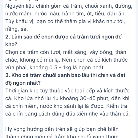
Nguyên liệu chính gồm cá trắm, chuối xanh, đường,
nước mắm, nước màu, hành tím, ớt, tiêu, dầu ăn.
Tùy khẩu vị, bạn có thể thêm gia vị khác như tỏi,
riềng, sả.
2. Làm sao để chọn được cá trắm tươi ngon để
kho?
Chọn cá trắm còn tươi, mắt sáng, vảy bóng, thân
chắc, không có mùi lạ. Nên chọn cá có kích thước
vừa phải, khoảng 0.5 - 1kg là ngon nhất.
3. Kho cá trắm chuối xanh bao lâu thì chín và đạt
độ ngon nhất?
Thời gian kho tùy thuộc vào loại bếp và kích thước
cá. Kho lửa nhỏ liu riu khoảng 30-45 phút, đến khi
cá chín mềm, nước kho sánh lại là được. Kiểm tra
cá chín bằng cách dùng đũa xiên nhẹ vào thân cá.
Hy vọng hướng dẫn trên sẽ giúp bạn chế biến
thành công món cá trắm kho chuối xanh thơm