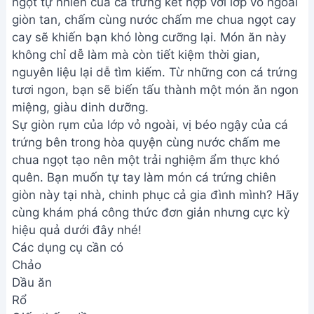
ngọt tự nhiên của cá trứng kết hợp với lớp vỏ ngoài
giòn tan, chấm cùng nước chấm me chua ngọt cay
cay sẽ khiến bạn khó lòng cưỡng lại. Món ăn này
không chỉ dễ làm mà còn tiết kiệm thời gian,
nguyên liệu lại dễ tìm kiếm. Từ những con cá trứng
tươi ngon, bạn sẽ biến tấu thành một món ăn ngon
miệng, giàu dinh dưỡng.
Sự giòn rụm của lớp vỏ ngoài, vị béo ngậy của cá
trứng bên trong hòa quyện cùng nước chấm me
chua ngọt tạo nên một trải nghiệm ẩm thực khó
quên. Bạn muốn tự tay làm món cá trứng chiên
giòn này tại nhà, chinh phục cả gia đình mình? Hãy
cùng khám phá công thức đơn giản nhưng cực kỳ
hiệu quả dưới đây nhé!
Các dụng cụ cần có
Chảo
Dầu ăn
Rổ