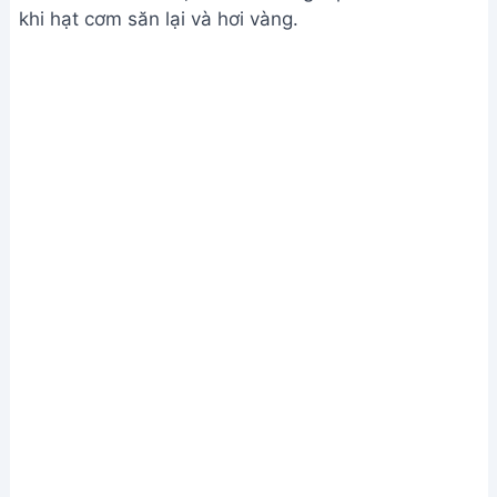
Chiên cơm
Bước 4. Hoàn thiện món ăn
Đảo đều cơm, cho thêm xúc xích và cà rốt vào.
Thêm 1 thìa cà phê nước mắm, đảo đều 30 giây.