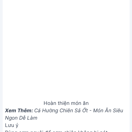
Lưu ý
Dùng cơm nguội để cơm chiên không bị nát.
Đừng đảo cơm quá nhiều sẽ làm nát cơm.
Giá trị dinh dưỡng
Calories: 250-350
Fat: 10-15g
Carbs: 30-40g
Protein: 8-12g
Câu hỏi thường gặp
1. Làm sao để cơm chiên không bị khô và cứng?
Dùng cơm nguội để chiên sẽ giúp cơm không bị
nát. Thêm một chút nước hoặc dầu ăn khi chiên
giúp cơm mềm và không bị khô.
2. Tôi có thể thay thế xúc xích bằng nguyên liệu
khác không?
Hoàn toàn được! Bạn có thể thay thế bằng thịt
xông khói, thịt nguội, hoặc thậm chí là nấm, rau củ