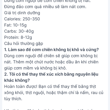
tùy thích.
Vậy là bạn đã hoàn thành món cơm chiên trứng
xúc xích thơm ngon rồi đấy! Hãy cùng gia đình
thưởng thức bữa sáng đầy đủ dinh dưỡng và năng
lượng này nhé. Chúc bạn ngon miệng!
Bài viết liên quan
Giò Heo Chiên Giòn Rụm - Cách
Làm Ngon Tại Nhà
Cách Làm Bánh Sa Kê Chiên
Giòn Rụm - Đặc Sản Miền Quê
Đậu Hũ Chiên Sả Ớt Giòn Tan,
Món Chay Ngon Tuyệt