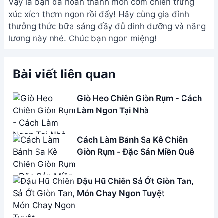
Cá Trắm Đen Chiên Giòn Tốn Bia
- Món Ăn Đơn Giản Từ Cá Câu
Address:
Hẻm 283 Nguyễn Đình Chiểu, Hàm Tiến ,
Phan Thiết
Email:
[email protected]
THÔNG TIN