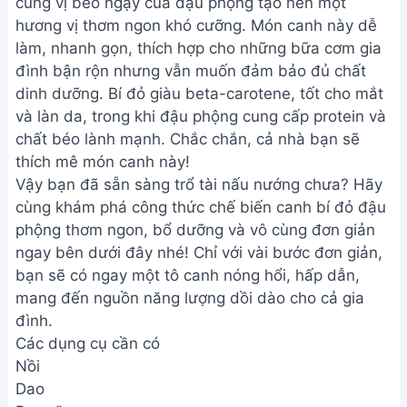
cùng vị béo ngậy của đậu phộng tạo nên một
hương vị thơm ngon khó cưỡng. Món canh này dễ
làm, nhanh gọn, thích hợp cho những bữa cơm gia
đình bận rộn nhưng vẫn muốn đảm bảo đủ chất
dinh dưỡng. Bí đỏ giàu beta-carotene, tốt cho mắt
và làn da, trong khi đậu phộng cung cấp protein và
chất béo lành mạnh. Chắc chắn, cả nhà bạn sẽ
thích mê món canh này!
Vậy bạn đã sẵn sàng trổ tài nấu nướng chưa? Hãy
cùng khám phá công thức chế biến canh bí đỏ đậu
phộng thơm ngon, bổ dưỡng và vô cùng đơn giản
ngay bên dưới đây nhé! Chỉ với vài bước đơn giản,
bạn sẽ có ngay một tô canh nóng hổi, hấp dẫn,
mang đến nguồn năng lượng dồi dào cho cả gia
đình.
Các dụng cụ cần có
Nồi
Dao