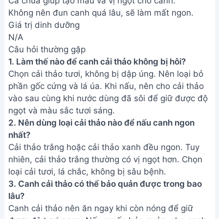
Bài viết liên quan
Cách nấu Canh Cà Chua Trứng
ngon tuyệt - Món ăn bổ dưỡng
dễ làm
Cách nấu Canh Bánh Đa Cá Rô
Đồng siêu ngon - Bí quyết từ đầu
bếp
Cách nấu canh bắp cải cà chua
ngon đơn giản, tốt cho sức khỏe
Canh Bắp Cải Chua Ngọt Chay:
Món ăn thanh mát mùa hè