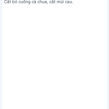
Cắt bỏ cuống cà chua, cắt múi cau.
Chuẩn bị nguyên liệu
Bước 2. Xào cải thảo
Xào sơ cải thảo với dầu ăn, muối, hạt nêm và bột
ngọt cho đến khi cải thảo hơi mềm và xẹp xuống.
Xào cải thảo
Bước 3. Nấu canh
Cho dầu ăn vào nồi, phi thơm hành tím.
Thêm cà chua vào xào, cho thêm nước để tránh bị