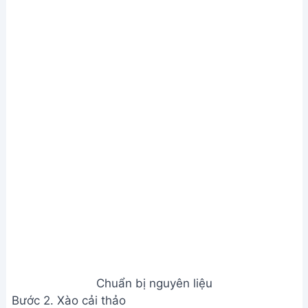
bén.
Đun sôi nước, cho cải thảo đã xào vào.
Nêm nếm gia vị (hạt nêm, mì chính) cho vừa ăn.