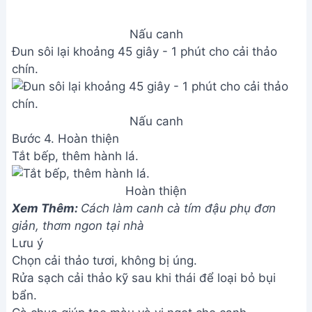
ngọt và màu sắc tươi sáng.
2. Nên dùng loại cải thảo nào để nấu canh ngon
nhất?
Cải thảo trắng hoặc cải thảo xanh đều ngon. Tuy
nhiên, cải thảo trắng thường có vị ngọt hơn. Chọn
loại cải tươi, lá chắc, không bị sâu bệnh.
3. Canh cải thảo có thể bảo quản được trong bao
lâu?
Canh cải thảo nên ăn ngay khi còn nóng để giữ
được độ tươi ngon. Nếu muốn bảo quản, cho canh
vào hộp kín, để trong ngăn mát tủ lạnh và dùng
trong vòng 1-2 ngày.
Vậy là chỉ với vài bước đơn giản, bạn đã hoàn
thành món canh cải thảo ngọt mát, thơm ngon. Hy
vọng công thức này sẽ giúp bạn và gia đình có
thêm một món ăn bổ dưỡng và hấp dẫn trong thực
đơn hàng ngày. Chúc bạn ngon miệng!