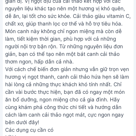
giản dị. Vị ngọt dịu của cải thảo kết hợp với các
nguyên liệu khác tạo nên một hương vị khó quên,
dễ ăn, lại tốt cho sức khỏe. Cải thảo giàu vitamin C,
chất xơ, giúp thanh lọc cơ thể và hỗ trợ tiêu hóa.
Món canh này không chỉ ngon miệng mà còn dễ
làm, tiết kiệm thời gian, phù hợp với cả những
người nội trợ bận rộn. Từ những nguyên liệu đơn
giản, bạn có thể tạo nên một bát canh cải thảo
thơm ngon, hấp dẫn cả nhà.
Với cách chế biến đơn giản nhưng vẫn giữ trọn vẹn
hương vị ngọt thanh, canh cải thảo hứa hẹn sẽ làm
hài lòng cả những thực khách khó tính nhất. Chỉ
cần vài bước thực hiện, bạn đã có ngay một món
ăn bổ dưỡng, ngon miệng cho cả gia đình. Hãy
cùng khám phá công thức chi tiết và hướng dẫn
cách làm canh cải thảo ngọt mát, cực ngon ngay
bên dưới đây!
Các dụng cụ cần có