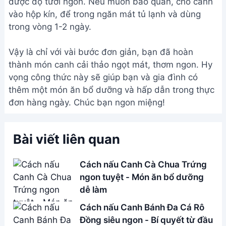
Address:
Hẻm 283 Nguyễn Đình Chiểu, Hàm Tiến ,
Phan Thiết
Email:
[email protected]
THÔNG TIN
Giới Thiệu
Menu
Liên hệ