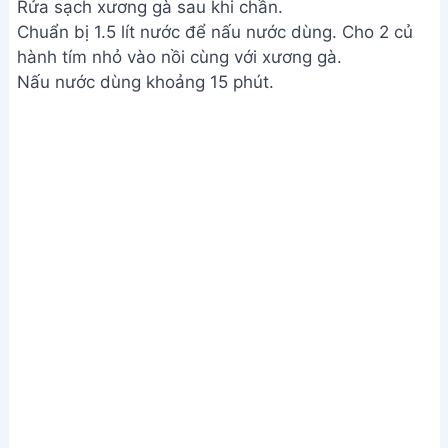
Rửa sạch xương gà sau khi chần.
Chuẩn bị 1.5 lít nước để nấu nước dùng. Cho 2 củ
hành tím nhỏ vào nồi cùng với xương gà.
Nấu nước dùng khoảng 15 phút.
Chuẩn bị nước dùng và nguyên liệu
Ướp thịt bò với 200g hạt nêm, 3g đường, 1g tiêu,
10g dầu ăn. Trộn đều.
Cắt hành tím phi thơm.
Cắt cải ngọt thành từng khúc vừa ăn.