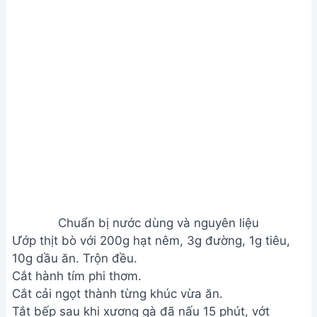
Chuẩn bị nước dùng và nguyên liệu
Bước 2. Xào thịt bò
Xào thịt bò với 2 muỗng canh dầu ăn và hành tím
phi thơm.
Xào thịt bò
Bước 3. Nấu canh
6g muối, 8g hạt nêm, 20g đường, ½ muỗng canh
nước mắm.
Cho nước dùng vào xào cùng thịt bò.
Đun sôi nước dùng, cho cải ngọt vào.
Nêm nếm gia vị lại cho vừa ăn.