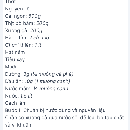
Thớt
Nguyên liệu
Cải ngọn:
500g
Thịt bò bằm:
200g
Xương gà:
200g
Hành tím:
2 củ nhỏ
Ớt chỉ thiên:
1 ít
Hạt nêm
Tiêu xay
Muối
Đường:
3g (½ muỗng cà phê)
Dầu ăn:
10g (1 muỗng canh)
Nước mắm:
½ muỗng canh
Nước:
1.5 lít
Cách làm
Bước 1. Chuẩn bị nước dùng và nguyên liệu
Chần sơ xương gà qua nước sôi để loại bỏ tạp chất
và vi khuẩn.