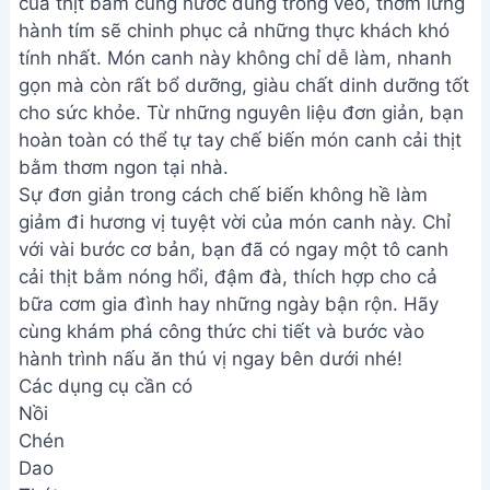
của thịt bằm cùng nước dùng trong veo, thơm lừng
hành tím sẽ chinh phục cả những thực khách khó
tính nhất. Món canh này không chỉ dễ làm, nhanh
gọn mà còn rất bổ dưỡng, giàu chất dinh dưỡng tốt
cho sức khỏe. Từ những nguyên liệu đơn giản, bạn
hoàn toàn có thể tự tay chế biến món canh cải thịt
bằm thơm ngon tại nhà.
Sự đơn giản trong cách chế biến không hề làm
giảm đi hương vị tuyệt vời của món canh này. Chỉ
với vài bước cơ bản, bạn đã có ngay một tô canh
cải thịt bằm nóng hổi, đậm đà, thích hợp cho cả
bữa cơm gia đình hay những ngày bận rộn. Hãy
cùng khám phá công thức chi tiết và bước vào
hành trình nấu ăn thú vị ngay bên dưới nhé!
Các dụng cụ cần có
Nồi
Chén
Dao