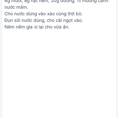
Cải nên được cho vào sau cùng khi thịt đã chín
mềm và nước dùng gần sôi. Đun lửa nhỏ và chỉ đun
đến khi cải chín tới, không nên đun quá lâu.
2. Làm thế nào để canh cải thịt bằm có vị ngọt
nước hơn?
Sử dụng xương ống hoặc nước hầm xương để tạo
nước dùng. Nêm nếm gia vị vừa ăn, có thể thêm
một chút đường hoặc mì chính (tuỳ sở thích) để
tăng độ ngọt. Đun canh ở lửa nhỏ liu riu giúp giữ
được độ ngọt của nước dùng.
Vậy là bạn đã hoàn thành món canh cải thịt bằm
thơm ngon, bổ dưỡng rồi đấy! Hy vọng công thức
này sẽ giúp bữa cơm gia đình bạn thêm phần hấp
dẫn và ấm cúng. Chúc bạn ngon miệng!
Bài viết liên quan