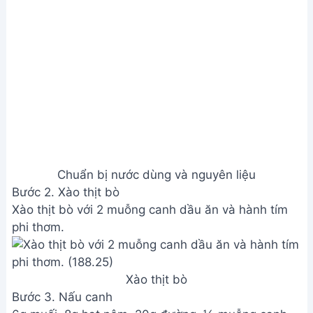
Nấu canh
Bước 4. Hoàn thiện và thưởng thức
Múc canh ra tô, rắc tiêu lên trên.
Hoàn thiện và thưởng thức
Xem Thêm:
Cách làm canh cà tím đậu phụ đơn
giản, thơm ngon tại nhà
Lưu ý
Để nước dùng thơm ngon, nên cho hành tím vào
khi nấu nước dùng với xương gà.
Giá trị dinh dưỡng
N/A
Câu hỏi thường gặp
1. Làm sao để canh cải thịt bằm không bị nát?