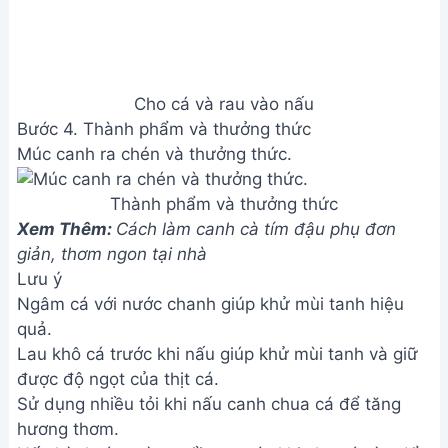
N/A
Câu hỏi thường gặp
1. Làm sao để cá basa không bị tanh khi nấu canh
chua?
Để khử mùi tanh của cá basa, bạn nên rửa sạch cá
với nước muối pha loãng, hoặc khử mùi bằng gừng,
sả, riềng trước khi chế biến. Nên nấu canh chua sôi
kỹ để mùi tanh bay hết.
2. Loại cá basa nào phù hợp để nấu canh chua?
Nên chọn cá basa tươi, thịt chắc, không bị dập nát.
Cá basa phi lê hoặc nguyên con đều được, tùy
thuộc sở thích.
3. Nếu không có đủ các loại trái cây chua, mình có
thể thay thế bằng gì?
Bạn có thể thay thế bằng giấm gạo hoặc nước cốt
chanh, nhưng nên nêm nếm cẩn thận để canh chua
vẫn giữ được vị ngon tự nhiên.