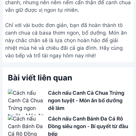
Canh Bắp Cải Chua Ngọt Chay:
Món ăn thanh mát mùa hè
Address:
Hẻm 283 Nguyễn Đình Chiểu, Hàm Tiến ,
Phan Thiết
Email:
[email protected]
THÔNG TIN