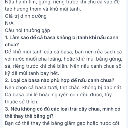
Chỉ với vài bước đơn giản, bạn đã hoàn thành tô
canh chua cá basa thơm ngon, bổ dưỡng. Món ăn
này chắc chắn sẽ là lựa chọn hoàn hảo để giải
nhiệt mùa hè và chiêu đãi cả gia đình. Hãy cùng
vào bếp và trổ tài ngay hôm nay nhé!
Bài viết liên quan
Cách nấu Canh Cà Chua Trứng
ngon tuyệt - Món ăn bổ dưỡng
dễ làm
Cách nấu Canh Bánh Đa Cá Rô
Đồng siêu ngon - Bí quyết từ đầu
bếp
Cách nấu canh bắp cải cà chua
ngon đơn giản, tốt cho sức khỏe