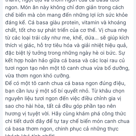
ngon. Món ăn này không chỉ đơn giản trong cách
chế biến mà còn mang đến những lợi ích sức khỏe
đáng kể. Cá basa giàu protein, vitamin và khoáng
chất, tốt cho sự phát triển của cơ thể. Vị chua nhẹ
từ các loại trái cây như me, khế, dứa… sẽ giúp kích
thích vị giác, hỗ trợ tiêu hóa và giải nhiệt hiệu quả,
đặc biệt lý tưởng trong những ngày hè oi bức. Sự
kết hợp hoàn hảo giữa cá basa và các loại rau củ
tươi ngon tạo nên một tô canh chua vừa bổ dưỡng,
vừa thơm ngon khó cưỡng.
Để có một tô canh chua cá basa ngon đúng điệu,
bạn cần lưu ý một số bí quyết nhỏ. Từ khâu chọn
nguyên liệu tươi ngon đến việc điều chỉnh gia vị
sao cho hài hòa, tất cả đều góp phần tạo nên
hương vị tuyệt vời. Hãy cùng khám phá công thức
chi tiết dưới đây để tự tay chế biến món canh chua
cá basa thơm ngon, chinh phục cả những thực