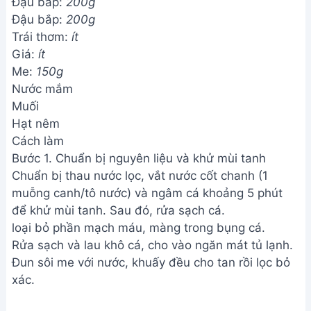
Đậu bắp:
200g
Đậu bắp:
200g
Trái thơm:
ít
Giá:
ít
Me:
150g
Nước mắm
Muối
Hạt nêm
Cách làm
Bước 1. Chuẩn bị nguyên liệu và khử mùi tanh
Chuẩn bị thau nước lọc, vắt nước cốt chanh (1
muỗng canh/tô nước) và ngâm cá khoảng 5 phút
để khử mùi tanh. Sau đó, rửa sạch cá.
loại bỏ phần mạch máu, màng trong bụng cá.
Rửa sạch và lau khô cá, cho vào ngăn mát tủ lạnh.
Đun sôi me với nước, khuấy đều cho tan rồi lọc bỏ
xác.