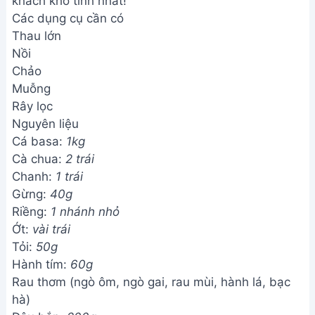
khách khó tính nhất!
Các dụng cụ cần có
Thau lớn
Nồi
Chảo
Muỗng
Rây lọc
Nguyên liệu
Cá basa:
1kg
Cà chua:
2 trái
Chanh:
1 trái
Gừng:
40g
Riềng:
1 nhánh nhỏ
Ớt:
vài trái
Tỏi:
50g
Hành tím:
60g
Rau thơm (ngò ôm, ngò gai, rau mùi, hành lá, bạc
hà)