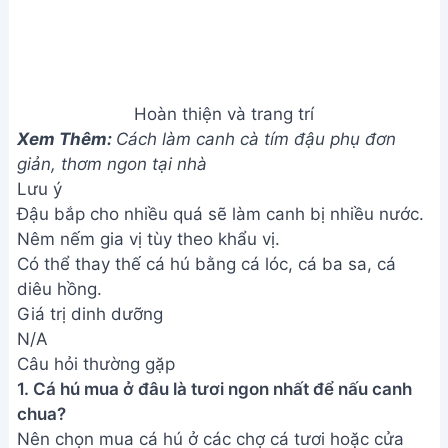
chua?
Nên chọn mua cá hú ở các chợ cá tươi hoặc cửa
hàng hải sản uy tín. Cá tươi sẽ có mắt trong, thân
chắc, vảy sáng bóng và không có mùi tanh khó
chịu.
2. Nếu không có đủ các loại trái cây chua như
trong công thức thì có thể thay thế bằng gì?
Bạn có thể thay thế bằng một số loại trái cây chua
khác như me, khế, hoặc dùng giấm gạo pha loãng.
Tuy nhiên, vị chua sẽ có sự khác biệt đôi chút so
với công thức gốc.
Vậy là bạn đã hoàn thành tô canh chua cá hú thơm
ngon đúng điệu miền Tây rồi đó! Hãy cùng gia đình
và bạn bè thưởng thức thành quả của mình, chắc
chắn sẽ là một bữa ăn ngon miệng và khó quên.
Chúc bạn ngon miệng!