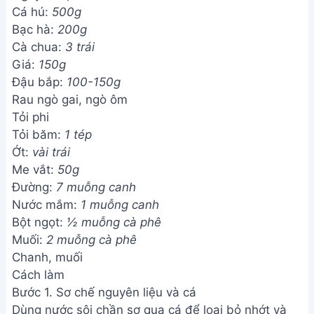
Cá hú:
500g
Bạc hà:
200g
Cà chua:
3 trái
Giá:
150g
Đậu bắp:
100-150g
Rau ngò gai, ngò ôm
Tỏi phi
Tỏi băm:
1 tép
Ớt:
vài trái
Me vắt:
50g
Đường:
7 muỗng canh
Nước mắm:
1 muỗng canh
Bột ngọt:
½ muỗng cà phê
Muối:
2 muỗng cà phê
Chanh, muối
Cách làm
Bước 1. Sơ chế nguyên liệu và cá
Dùng nước sôi chần sơ qua cá để loại bỏ nhớt và