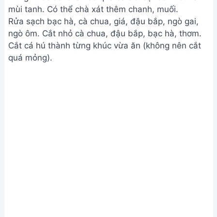
mùi tanh. Có thể chà xát thêm chanh, muối.
Rửa sạch bạc hà, cà chua, giá, đậu bắp, ngò gai,
ngò ôm. Cắt nhỏ cà chua, đậu bắp, bạc hà, thơm.
Cắt cá hú thành từng khúc vừa ăn (không nên cắt
quá mỏng).
Sơ chế nguyên liệu và cá
Bước 2. Nấu cá và tạo nước dùng
Cho dầu ăn vào nồi, phi thơm tỏi băm và ớt.
Cho nước vào nồi, đun sôi. Cho cá hú vào luộc sơ
khoảng 5 phút cho cá chín tới nhưng không bị nát.
Ép lấy nước cốt me, cho vào nồi canh.
Cho cá hú đã luộc sơ vào nồi canh, đun sôi lại.