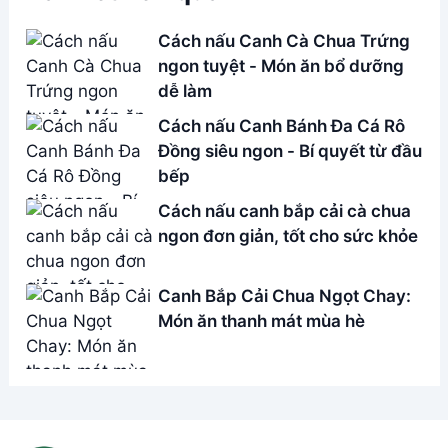
Address:
Hẻm 283 Nguyễn Đình Chiểu, Hàm Tiến ,
Phan Thiết
Email:
[email protected]
THÔNG TIN
Giới Thiệu
Menu
Liên hệ