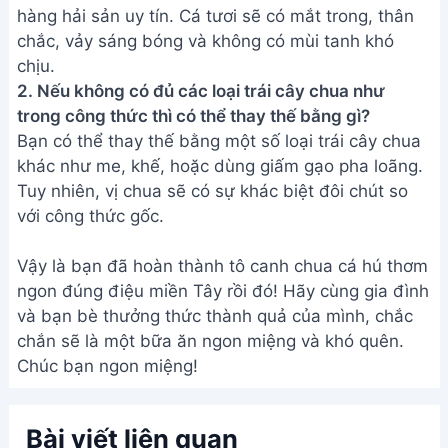
Bài viết liên quan
Cách nấu Canh Cà Chua Trứng
ngon tuyệt - Món ăn bổ dưỡng
dễ làm
Cách nấu Canh Bánh Đa Cá Rô
Đồng siêu ngon - Bí quyết từ đầu
bếp
Cách nấu canh bắp cải cà chua
ngon đơn giản, tốt cho sức khỏe
Canh Bắp Cải Chua Ngọt Chay:
Món ăn thanh mát mùa hè