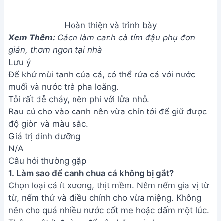
từ, nếm thử và điều chỉnh cho vừa miệng. Không
nên cho quá nhiều nước cốt me hoặc dấm một lúc.
Thêm một ít đường để cân bằng vị chua.
2. Loại cá nào phù hợp để nấu canh chua?
Cá bông lau, cá lóc, cá trê, cá diêu hồng... đều rất
ngon. Chọn cá tươi, thịt chắc để canh ngon hơn.
3. Nếu không có đủ loại rau thì có sao không?
Vẫn được! Bạn có thể sử dụng các loại rau phổ
biến như rau đắng, bông súng, rau ngổ, hoặc chỉ
cần dùng một vài loại cũng ngon. Quan trọng là giữ
được sự cân bằng vị chua và ngọt của canh.
Vậy là bạn đã hoàn thành món canh chua cá miền
Nam thơm ngon, đậm đà. Hãy cùng gia đình
thưởng thức thành quả và cảm nhận hương vị đặc
trưng của món ăn này. Chúc bạn ngon miệng!