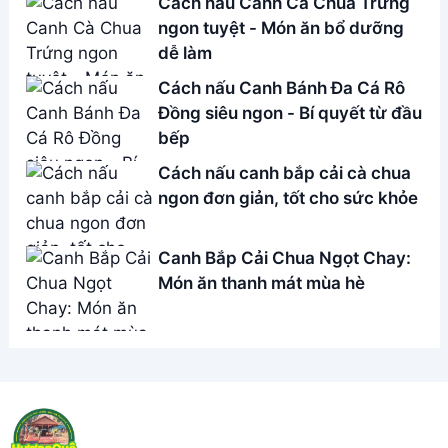
Address:
Hẻm 283 Nguyễn Đình Chiểu, Hàm Tiến ,
Phan Thiết
Email:
[email protected]
THÔNG TIN
Giới Thiệu
Menu
Liên hệ