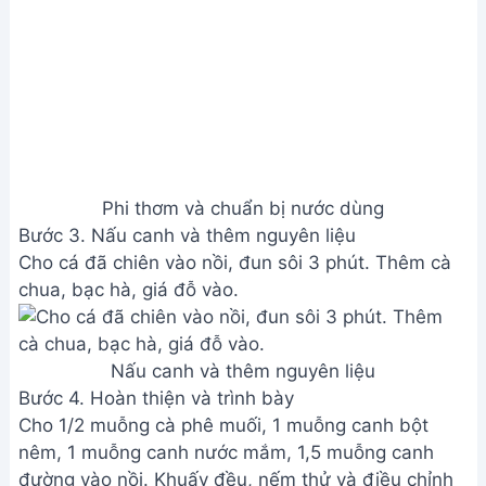
Cho 1/2 muỗng cà phê muối, 1 muỗng canh bột
nêm, 1 muỗng canh nước mắm, 1,5 muỗng canh
đường vào nồi. Khuấy đều, nếm thử và điều chỉnh
gia vị.
Thêm nước mắm, ớt, rau ngò. Nêm nếm lại cho vừa
ăn.
Múc canh ra tô, thêm tỏi phi và ớt tươi lên trên.