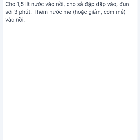
Phi thơm và chuẩn bị nước dùng
Bước 3. Nấu canh và thêm nguyên liệu
Cho cá đã chiên vào nồi, đun sôi 3 phút. Thêm cà
chua, bạc hà, giá đỗ vào.
Nấu canh và thêm nguyên liệu
Bước 4. Hoàn thiện và trình bày