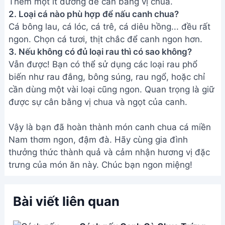
Bài viết liên quan
Cách nấu Canh Cà Chua Trứng
ngon tuyệt - Món ăn bổ dưỡng
dễ làm
Cách nấu Canh Bánh Đa Cá Rô
Đồng siêu ngon - Bí quyết từ đầu
bếp
Cách nấu canh bắp cải cà chua
ngon đơn giản, tốt cho sức khỏe
Canh Bắp Cải Chua Ngọt Chay:
Món ăn thanh mát mùa hè