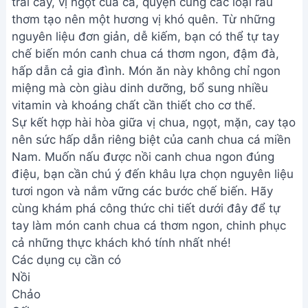
trái cây, vị ngọt của cá, quyện cùng các loại rau
thơm tạo nên một hương vị khó quên. Từ những
nguyên liệu đơn giản, dễ kiếm, bạn có thể tự tay
chế biến món canh chua cá thơm ngon, đậm đà,
hấp dẫn cả gia đình. Món ăn này không chỉ ngon
miệng mà còn giàu dinh dưỡng, bổ sung nhiều
vitamin và khoáng chất cần thiết cho cơ thể.
Sự kết hợp hài hòa giữa vị chua, ngọt, mặn, cay tạo
nên sức hấp dẫn riêng biệt của canh chua cá miền
Nam. Muốn nấu được nồi canh chua ngon đúng
điệu, bạn cần chú ý đến khâu lựa chọn nguyên liệu
tươi ngon và nắm vững các bước chế biến. Hãy
cùng khám phá công thức chi tiết dưới đây để tự
tay làm món canh chua cá thơm ngon, chinh phục
cả những thực khách khó tính nhất nhé!
Các dụng cụ cần có
Nồi
Chảo