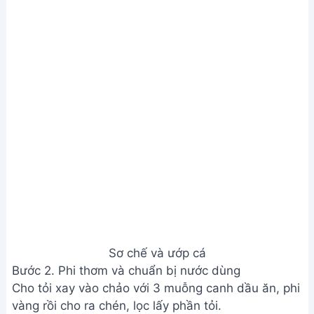
Bước 2. Phi thơm và chuẩn bị nước dùng
Cho tỏi xay vào chảo với 3 muỗng canh dầu ăn, phi
vàng rồi cho ra chén, lọc lấy phần tỏi.
Cho 1,5 lít nước vào nồi, cho sả đập dập vào, đun
sôi 3 phút. Thêm nước me (hoặc giấm, cơm mẻ)
vào nồi.