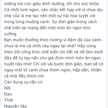
miệng mà còn giàu dinh dưỡng, tốt cho sức khỏe.
Cá chốt tươi ngon, săn chắc kết hợp với vị chua dịu
nhẹ của lá me tạo nên một sự hài hòa tuyệt vời
trong từng muỗng canh. Sự đơn giản trong cách
chế biến lại mang đến một món ăn ngon khó
cưỡng.
Bạn muốn thưởng thức hương vị đậm đà của canh
chua lá me cá chốt này ngay tại nhà? Hãy cùng
theo dõi công thức chế biến chi tiết và dễ làm dưới
đây để tự tay nấu cho gia đình mình món ăn ngon
tuyệt này nhé! Chỉ với vài bước đơn giản, bạn sẽ có
ngay một tô canh chua thơm ngon, hấp dẫn, khiến
cả nhà đều thích mê.
Các dụng cụ cần có
Nồi
Dao
Thớt
Nguyên liệu