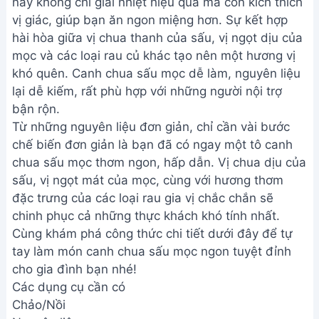
này không chỉ giải nhiệt hiệu quả mà còn kích thích
vị giác, giúp bạn ăn ngon miệng hơn. Sự kết hợp
hài hòa giữa vị chua thanh của sấu, vị ngọt dịu của
mọc và các loại rau củ khác tạo nên một hương vị
khó quên. Canh chua sấu mọc dễ làm, nguyên liệu
lại dễ kiếm, rất phù hợp với những người nội trợ
bận rộn.
Từ những nguyên liệu đơn giản, chỉ cần vài bước
chế biến đơn giản là bạn đã có ngay một tô canh
chua sấu mọc thơm ngon, hấp dẫn. Vị chua dịu của
sấu, vị ngọt mát của mọc, cùng với hương thơm
đặc trưng của các loại rau gia vị chắc chắn sẽ
chinh phục cả những thực khách khó tính nhất.
Cùng khám phá công thức chi tiết dưới đây để tự
tay làm món canh chua sấu mọc ngon tuyệt đỉnh
cho gia đình bạn nhé!
Các dụng cụ cần có
Chảo/Nồi