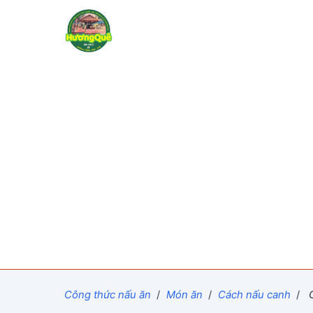
Công thức nấu ăn
/
Món ăn
/
Cách nấu canh
/
C