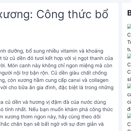
xương: Công thức bổ
B
nh dưỡng, bổ sung nhiều vitamin và khoáng
 từ củ dền đỏ tươi kết hợp với vị ngọt thanh của
vời. Món canh này không chỉ ngon miệng mà còn
gười nội trợ bận rộn. Củ dền giàu chất chống
ơng, còn xương hầm cung cấp canxi và collagen
vời cho bữa ăn gia đình, đặc biệt là trong những
của củ dền và hương vị đậm đà của nước dùng
hó tính nhất. Nếu bạn muốn khám phá công thức
ầm xương thơm ngon này, hãy cùng theo dõi
hắc chắn bạn sẽ bất ngờ với sự đơn giản và