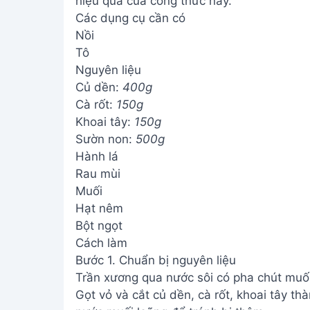
hiệu quả của công thức này.
Các dụng cụ cần có
Nồi
Tô
Nguyên liệu
Củ dền:
400g
Cà rốt:
150g
Khoai tây:
150g
Sườn non:
500g
Hành lá
Rau mùi
Muối
Hạt nêm
Bột ngọt
Cách làm
Bước 1. Chuẩn bị nguyên liệu
Trần xương qua nước sôi có pha chút muối
Gọt vỏ và cắt củ dền, cà rốt, khoai tây t