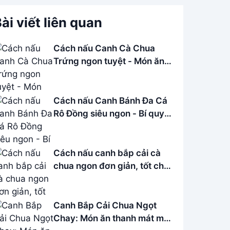
ài viết liên quan
Cách nấu Canh Cà Chua
Trứng ngon tuyệt - Món ăn
bổ dưỡng dễ làm
Cách nấu Canh Bánh Đa Cá
Rô Đồng siêu ngon - Bí quyết
từ đầu bếp
Cách nấu canh bắp cải cà
chua ngon đơn giản, tốt cho
sức khỏe
Canh Bắp Cải Chua Ngọt
Chay: Món ăn thanh mát mùa