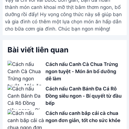
ngon đơn giản, tốt cho sức khỏe
Canh Bắp Cải Chua Ngọt Chay:
Món ăn thanh mát mùa hè
Address:
Hẻm 283 Nguyễn Đình Chiểu, Hàm Tiến ,
Phan Thiết
Email:
[email protected]