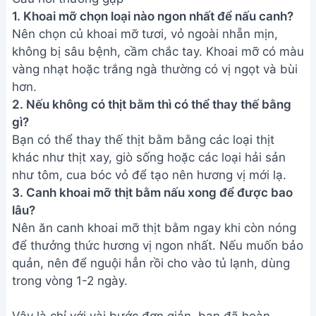
Vậy là chỉ với vài bước đơn giản, bạn đã hoàn
thành món canh khoai mỡ thịt bằm thơm ngon, bổ
dưỡng rồi đấy! Hy vọng công thức này sẽ giúp bạn
và gia đình có thêm một lựa chọn món ăn hấp dẫn
cho bữa cơm gia đình. Chúc bạn ngon miệng!
Bài viết liên quan
Cách nấu Canh Cà Chua Trứng
ngon tuyệt - Món ăn bổ dưỡng
dễ làm
Cách nấu Canh Bánh Đa Cá Rô
Đồng siêu ngon - Bí quyết từ đầu
bếp
Cách nấu canh bắp cải cà chua