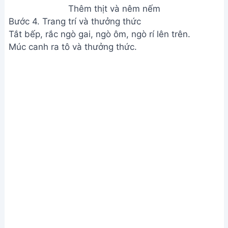
Trang trí và thưởng thức
Xem Thêm:
Cách làm canh cà tím đậu phụ đơn
giản, thơm ngon tại nhà
Lưu ý
Có thể thêm các nguyên liệu khác tùy sở thích như
lòng gà, nấm...
Nêm nếm gia vị tùy theo khẩu vị.
Giá trị dinh dưỡng