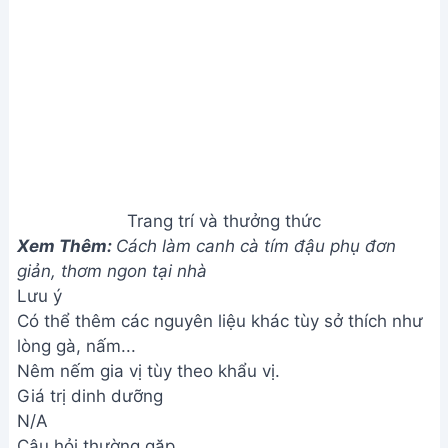
N/A
Câu hỏi thường gặp
1. Khoai mỡ chọn loại nào ngon nhất để nấu canh?
Nên chọn củ khoai mỡ tươi, vỏ ngoài nhẵn mịn,
không bị sâu bệnh, cầm chắc tay. Khoai mỡ có màu
vàng nhạt hoặc trắng ngà thường có vị ngọt và bùi
hơn.
2. Nếu không có thịt bằm thì có thể thay thế bằng
gì?
Bạn có thể thay thế thịt bằm bằng các loại thịt
khác như thịt xay, giò sống hoặc các loại hải sản
như tôm, cua bóc vỏ để tạo nên hương vị mới lạ.
3. Canh khoai mỡ thịt bằm nấu xong để được bao
lâu?
Nên ăn canh khoai mỡ thịt bằm ngay khi còn nóng
để thưởng thức hương vị ngon nhất. Nếu muốn bảo
quản, nên để nguội hẳn rồi cho vào tủ lạnh, dùng
trong vòng 1-2 ngày.