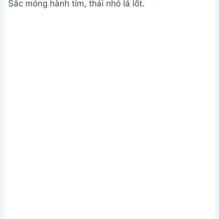
Sắc mỏng hành tím, thái nhỏ lá lốt.
Chuẩn bị nguyên liệu và sơ chế
Bước 2. Phi thơm hành và xào mít non
Cho hành tím vào chảo phi với dầu ăn cho đến khi
vàng thơm. Nếu chay, có thể thay thế hành tím
bằng bắp cải trắng băm nhỏ.
Cho mít non đã sắc vào chảo, nêm nếm gia vị (hạt
nêm, đường, bột ngọt, tiêu) theo khẩu vị. Xào đều.
Cho lá lốt vào xào cùng.