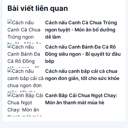
Address:
Hẻm 283 Nguyễn Đình Chiểu, Hàm Tiến ,
Phan Thiết
Email:
[email protected]
THÔNG TIN
Giới Thiệu
Menu
Liên hệ