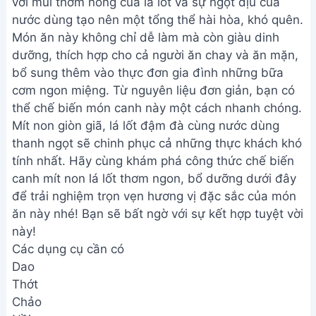
với mùi thơm nồng của lá lốt và sự ngọt dịu của
nước dùng tạo nên một tổng thể hài hòa, khó quên.
Món ăn này không chỉ dễ làm mà còn giàu dinh
dưỡng, thích hợp cho cả người ăn chay và ăn mặn,
bổ sung thêm vào thực đơn gia đình những bữa
cơm ngon miệng. Từ nguyên liệu đơn giản, bạn có
thể chế biến món canh này một cách nhanh chóng.
Mít non giòn giã, lá lốt đậm đà cùng nước dùng
thanh ngọt sẽ chinh phục cả những thực khách khó
tính nhất. Hãy cùng khám phá công thức chế biến
canh mít non lá lốt thơm ngon, bổ dưỡng dưới đây
để trải nghiệm trọn vẹn hương vị đặc sắc của món
ăn này nhé! Bạn sẽ bất ngờ với sự kết hợp tuyệt vời
này!
Các dụng cụ cần có
Dao
Thớt
Chảo