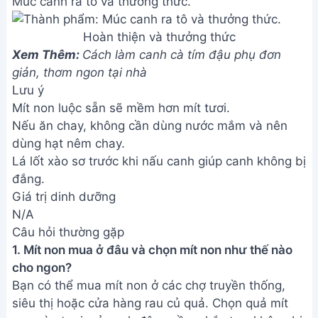
Bạn có thể mua mít non ở các chợ truyền thống,
siêu thị hoặc cửa hàng rau củ quả. Chọn quả mít
non còn tươi, vỏ xanh đậm, cầm chắc tay, không bị
dập nát. Nên chọn những quả có kích thước vừa
phải để dễ chế biến.
2. Nếu không có lá lốt thì có thể thay thế bằng loại
rau gì khác được không?
Bạn có thể thay thế lá lốt bằng các loại rau thơm
khác như rau răm, húng quế, kinh giới, tuy nhiên
hương vị sẽ khác đi đôi chút. Lá lốt mang lại mùi
thơm đặc trưng nên nếu có thể, hãy dùng lá lốt để
món canh ngon hơn.
Chúc bạn thành công với món canh mít non thanh
mát này! Món ăn này sẽ là một lựa chọn tuyệt vời
cho những ngày hè nóng bức hoặc bất cứ khi nào
bạn muốn thưởng thức một món canh ngon, lạ
miệng và bổ dưỡng. Hãy chia sẻ thành quả của