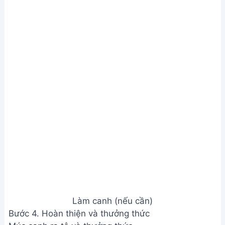
Bước 4. Hoàn thiện và thưởng thức
Múc canh ra tô và thưởng thức.
Hoàn thiện và thưởng thức
Xem Thêm:
Cách làm canh cà tím đậu phụ đơn
giản, thơm ngon tại nhà
Lưu ý
Mít non luộc sẵn sẽ mềm hơn mít tươi.
Nếu ăn chay, không cần dùng nước mắm và nên
dùng hạt nêm chay.
Lá lốt xào sơ trước khi nấu canh giúp canh không bị
đắng.
Giá trị dinh dưỡng
N/A
Câu hỏi thường gặp
1. Mít non mua ở đâu và chọn mít non như thế nào
cho ngon?