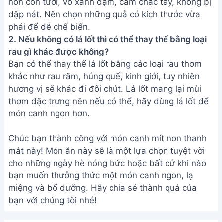
bạn với chúng tôi nhé!
Bài viết liên quan
Cách nấu Canh Cà Chua Trứng
ngon tuyệt - Món ăn bổ dưỡng
dễ làm
Cách nấu Canh Bánh Đa Cá Rô
Đồng siêu ngon - Bí quyết từ đầu
bếp
Cách nấu canh bắp cải cà chua
ngon đơn giản, tốt cho sức khỏe
Canh Bắp Cải Chua Ngọt Chay:
Món ăn thanh mát mùa hè