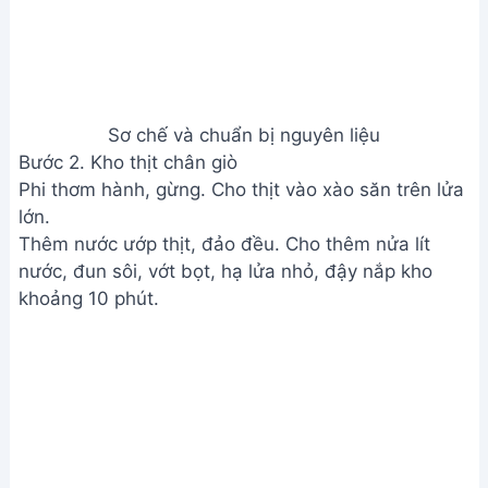
Bước 4. Hoàn thiện món ăn
Cho củ cải vào nồi thịt, đậy nắp kho tiếp 10-15 phút
cho đến khi mềm.
Thêm ớt, hành lá vào, đun sôi lại.
Hoàn thiện món ăn
Xem Thêm:
Cá Bông Lau Kho Tộ Siêu Ngon - Bí
Quyết Kho Cá Thấm, Mềm, Không Tanh
Lưu ý
Chọn chân giò phần dưới sẽ ngon hơn.
Không nên để đường thắng màu cháy khét.
Tương ớt giúp món ăn cay hơn và đẹp màu.
Kho củ cải riêng giúp tránh bị đắng.