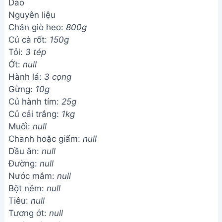
Dao
Nguyên liệu
Chân giò heo:
800g
Củ cà rốt:
150g
Tỏi:
3 tép
Ớt:
null
Hành lá:
3 cọng
Gừng:
10g
Củ hành tím:
25g
Củ cải trắng:
1kg
Muối:
null
Chanh hoặc giấm:
null
Dầu ăn:
null
Đường:
null
Nước mắm:
null
Bột nêm:
null
Tiêu:
null
Tương ớt:
null