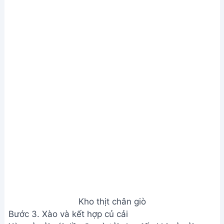
Giá trị dinh dưỡng
N/A
Câu hỏi thường gặp
1. Làm sao để thịt chân giò kho không bị cứng?
Nên chọn chân giò có phần thịt nhiều hơn mỡ, luộc
sơ qua trước khi kho để loại bỏ mùi hôi và giúp thịt
mềm hơn. Kho ở lửa nhỏ liu riu trong thời gian dài
giúp thịt mềm và thấm gia vị.
2. Tại sao củ cải kho bị đắng?
Củ cải bị đắng thường do chọn củ cải già, hoặc
không được sơ chế kỹ (gọt vỏ, rửa sạch, ngâm
nước muối). Kho củ cải với lửa quá lớn cũng có thể
gây đắng.
Vậy là bạn đã hoàn thành món chân giò kho củ cải
trắng thơm ngon, đậm đà mà không hề bị đắng.
Món ăn này chắc chắn sẽ là điểm nhấn tuyệt vời