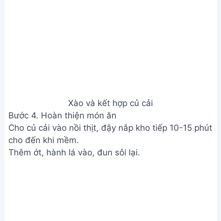
Giản - Dành Cho Người Mới Bắt
Đầu
Address:
Hẻm 283 Nguyễn Đình Chiểu, Hàm Tiến ,
Phan Thiết
Email:
[email protected]
THÔNG TIN
Giới Thiệu
Menu