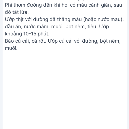
Kho thịt chân giò
Bước 3. Xào và kết hợp củ cải
Xào củ cải với dầu ăn và tỏi cho đến khi củ cải
mềm.
Thêm nước tương và đường vào củ cải, đảo đều
cho đến khi cạn nước.