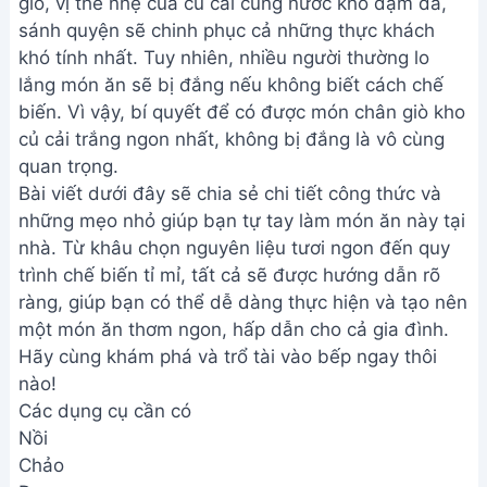
giò, vị the nhẹ của củ cải cùng nước kho đậm đà,
sánh quyện sẽ chinh phục cả những thực khách
khó tính nhất. Tuy nhiên, nhiều người thường lo
lắng món ăn sẽ bị đắng nếu không biết cách chế
biến. Vì vậy, bí quyết để có được món chân giò kho
củ cải trắng ngon nhất, không bị đắng là vô cùng
quan trọng.
Bài viết dưới đây sẽ chia sẻ chi tiết công thức và
những mẹo nhỏ giúp bạn tự tay làm món ăn này tại
nhà. Từ khâu chọn nguyên liệu tươi ngon đến quy
trình chế biến tỉ mỉ, tất cả sẽ được hướng dẫn rõ
ràng, giúp bạn có thể dễ dàng thực hiện và tạo nên
một món ăn thơm ngon, hấp dẫn cho cả gia đình.
Hãy cùng khám phá và trổ tài vào bếp ngay thôi
nào!
Các dụng cụ cần có
Nồi
Chảo