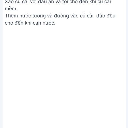
cho bữa cơm gia đình bạn. Hãy cùng thưởng thức
và chia sẻ thành quả tuyệt vời này với người thân
nhé!
Bài viết liên quan
Sườn Xào Chua Ngọt: Công
Thức Ngon Mê Ly Hấp Dẫn
Canh Chua Cá Bã Trầu Thơm
Ngon - Ăn Là Ghiền
Cá Bạc Má Sốt Cà Chua: Món Ăn
Dành Cho Người Ghét Cá
Kho Cá Bạc Má Nhanh Gọn, Đơn