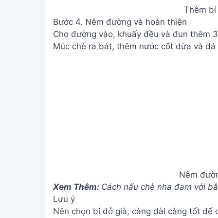
Nêm đườn
Xem Thêm:
Cách nấu chè nha đam với bắ
Lưu ý
Nên chọn bí đỏ già, càng dài càng tốt để
Nếu thích ăn chè bí đỏ không cần gạo nế
Nếu muốn bí đỏ mềm nhuyễn hơn, có thể d
nguyên hạt gạo nếp.
Giá trị dinh dưỡng
N/A
Câu hỏi thường gặp
1. Chè bí đỏ gạo nếp để được bao lâu?
Chè bí đỏ gạo nếp bảo quản trong tủ lạnh
gian này để đảm bảo chất lượng và độ ng
2. Nếu bí đỏ không đủ ngọt thì phải làm s
Bạn có thể thêm một chút đường phèn hoặ
điều chỉnh lượng đường cho phù hợp.
3. Gạo nếp không nở hoặc bị nhão thì sao
Có thể do lửa quá to hoặc quá nhỏ khi nấ