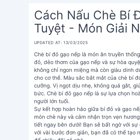
Cách Nấu Chè Bí 
Tuyệt - Món Giải N
UPDATED AT: 13/03/2025
Chè bí đỏ gạo nếp là món ăn truyền thống 
đỏ, dẻo thơm của gạo nếp và sự hòa quyện
không chỉ ngon miệng mà còn giàu dinh dư
cho cơ thể. Màu sắc bắt mắt của chè bí đ
cưỡng. Vị ngọt dịu nhẹ, không quá gắt, giú
bức. Chè bí đỏ gạo nếp là sự lựa chọn hoà
người lớn tuổi.
Sự kết hợp hoàn hảo giữa bí đỏ và gạo nế
món chè này và cảm nhận trọn vẹn hương v
tiết ngay bên dưới! Bạn sẽ bất ngờ với sự
với vài bước đơn giản, bạn đã có thể tạo