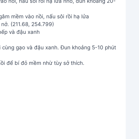
 nồi, nấu sôi rồi hạ lửa nhỏ, đun khoảng 20-
nếp và đậu xanh
ồi cùng gạo và đậu xanh. Đun khoảng 5-10 phút
i để bí đỏ mềm nhừ tùy sở thích.
đỏ và nấu chín
-5 phút cho đường tan.
nếu thích).