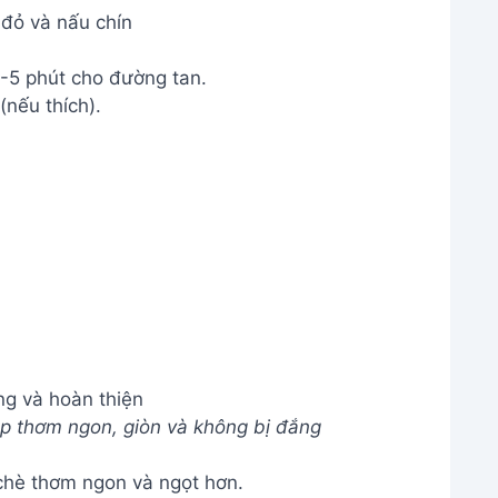
g và hoàn thiện
p thơm ngon, giòn và không bị đắng
 chè thơm ngon và ngọt hơn.
p cũng được.
ùng máy xay sinh tố nhưng cần lưu ý để
 được khoảng 3-4 ngày. Nên dùng trong thời
on của chè.
ao?
c đường mía tùy theo khẩu vị. Nên nếm thử và
?
u. Nên nấu lửa vừa phải và khuấy đều tay. Lượng