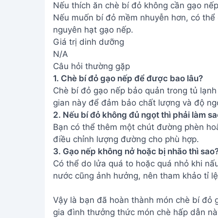
nước cũng ảnh hưởng, nên tham khảo tỉ lệ
Vậy là bạn đã hoàn thành món chè bí đỏ 
gia đình thưởng thức món chè hấp dẫn nà
thành công và ngon miệng!
Address:
Hẻm 283 Nguyễn Đình Chiểu, Hà
Tiến , Phan Thiết
Email:
[email protected]