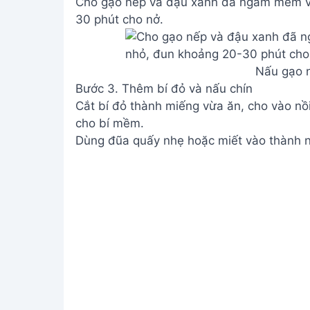
Cho gạo nếp và đậu xanh đã ngâm mềm vào
30 phút cho nở.
Nấu gạo 
Bước 3. Thêm bí đỏ và nấu chín
Cắt bí đỏ thành miếng vừa ăn, cho vào n
cho bí mềm.
Dùng đũa quấy nhẹ hoặc miết vào thành nồ
Thêm bí 
Bước 4. Nêm đường và hoàn thiện
Cho đường vào, khuấy đều và đun thêm 3
Múc chè ra bát, thêm nước cốt dừa và đá (