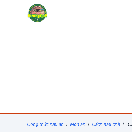
Công thức nấu ăn
/
Món ăn
/
Cách nấu chè
/
Cá