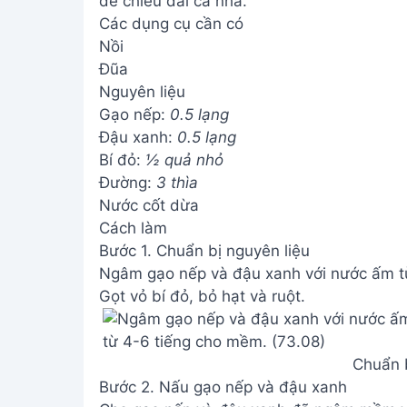
để chiêu đãi cả nhà.
Các dụng cụ cần có
Nồi
Đũa
Nguyên liệu
Gạo nếp:
0.5 lạng
Đậu xanh:
0.5 lạng
Bí đỏ:
½ quả nhỏ
Đường:
3 thìa
Nước cốt dừa
Cách làm
Bước 1. Chuẩn bị nguyên liệu
Ngâm gạo nếp và đậu xanh với nước ấm t
Gọt vỏ bí đỏ, bỏ hạt và ruột.
Chuẩn b
Bước 2. Nấu gạo nếp và đậu xanh